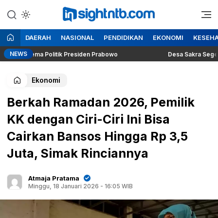
Lewati
ke
Berita Seputar NTB
Insight NTB
konten
DAERAH
NASIONAL
PENDIDIKAN
EKONOMI
KESEH
NEWS
Dilema Politik Presiden Prabowo
Desa Sakra Segera Gelar 
Ekonomi
Berkah Ramadan 2026, Pemilik
KK dengan Ciri-Ciri Ini Bisa
Cairkan Bansos Hingga Rp 3,5
Juta, Simak Rinciannya
Atmaja Pratama
Minggu, 18 Januari 2026 - 16:05 WIB