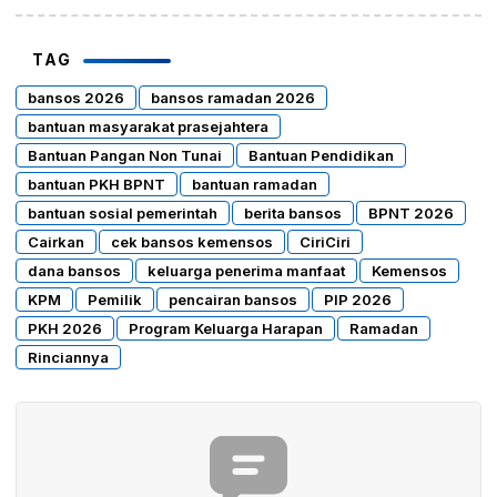
TAG
bansos 2026
bansos ramadan 2026
bantuan masyarakat prasejahtera
Bantuan Pangan Non Tunai
Bantuan Pendidikan
bantuan PKH BPNT
bantuan ramadan
bantuan sosial pemerintah
berita bansos
BPNT 2026
Cairkan
cek bansos kemensos
CiriCiri
dana bansos
keluarga penerima manfaat
Kemensos
KPM
Pemilik
pencairan bansos
PIP 2026
PKH 2026
Program Keluarga Harapan
Ramadan
Rinciannya