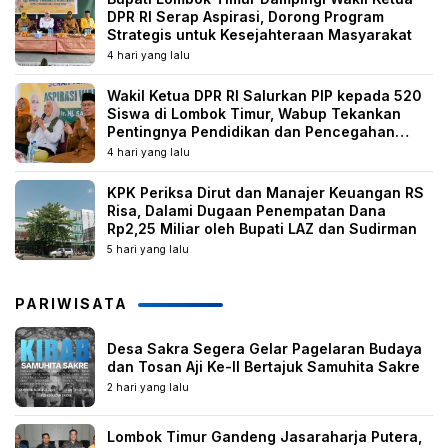
DPR RI Serap Aspirasi, Dorong Program
Strategis untuk Kesejahteraan Masyarakat
4 hari yang lalu
Wakil Ketua DPR RI Salurkan PIP kepada 520
Siswa di Lombok Timur, Wabup Tekankan
Pentingnya Pendidikan dan Pencegahan
Perkawinan Anak
4 hari yang lalu
KPK Periksa Dirut dan Manajer Keuangan RS
Risa, Dalami Dugaan Penempatan Dana
Rp2,25 Miliar oleh Bupati LAZ dan Sudirman
5 hari yang lalu
PARIWISATA
Desa Sakra Segera Gelar Pagelaran Budaya
dan Tosan Aji Ke-II Bertajuk Samuhita Sakre
2 hari yang lalu
Lombok Timur Gandeng Jasaraharja Putera,