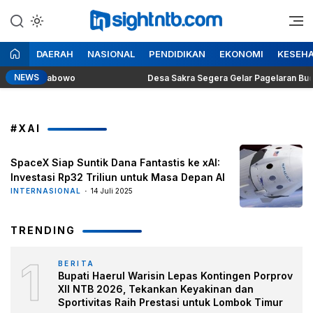
Lewati
ke
Berita Seputar NTB
Insight NTB
konten
DAERAH
NASIONAL
PENDIDIKAN
EKONOMI
KESEH
NEWS
esiden Prabowo
Desa Sakra Segera Gelar Pagelaran Budaya d
#XAI
SpaceX Siap Suntik Dana Fantastis ke xAI:
Investasi Rp32 Triliun untuk Masa Depan AI
INTERNASIONAL
14 Juli 2025
TRENDING
1
BERITA
Bupati Haerul Warisin Lepas Kontingen Porprov
XII NTB 2026, Tekankan Keyakinan dan
Sportivitas Raih Prestasi untuk Lombok Timur