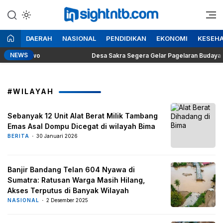
Lewati
ke
Berita Seputar NTB
Insight NTB
konten
DAERAH
NASIONAL
PENDIDIKAN
EKONOMI
KESEH
NEWS
en Prabowo
Desa Sakra Segera Gelar Pagelaran Budaya dan T
#WILAYAH
Sebanyak 12 Unit Alat Berat Milik Tambang
Emas Asal Dompu Dicegat di wilayah Bima
BERITA
30 Januari 2026
Banjir Bandang Telan 604 Nyawa di
Sumatra: Ratusan Warga Masih Hilang,
Akses Terputus di Banyak Wilayah
NASIONAL
2 Desember 2025