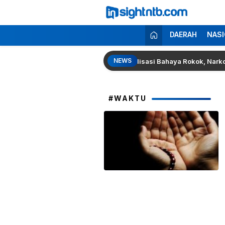
Lewati
ke
konten
Insight NTB
Berita Seputar NTB
DAERAH
NASI
NEWS
Mataram Kelompok 186 Gelar Sosialisasi Bahaya Rokok, Narkoba, dan
#WAKTU