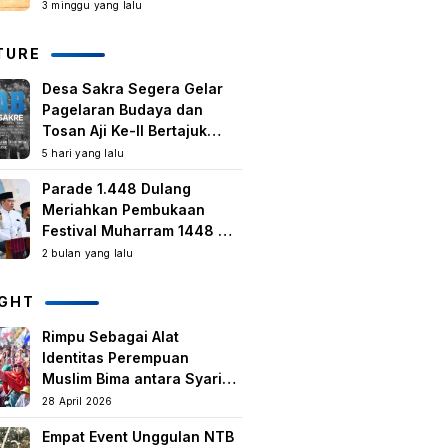
Kegiatan Berbasis
3 minggu yang lalu
Masyarakat Harus Terus
Tumbuh
TURE
Desa Sakra Segera Gelar
Pagelaran Budaya dan
Tosan Aji Ke-II Bertajuk
Samuhita Sakre
5 hari yang lalu
Parade 1.448 Dulang
Meriahkan Pembukaan
Festival Muharram 1448 H
di Lombok Timur
2 bulan yang lalu
IGHT
Rimpu Sebagai Alat
Identitas Perempuan
Muslim Bima antara Syariat,
Tradisi lokal, dan
28 April 2026
Manifestasi Nilai-nilai
Empat Event Unggulan NTB
keislaman