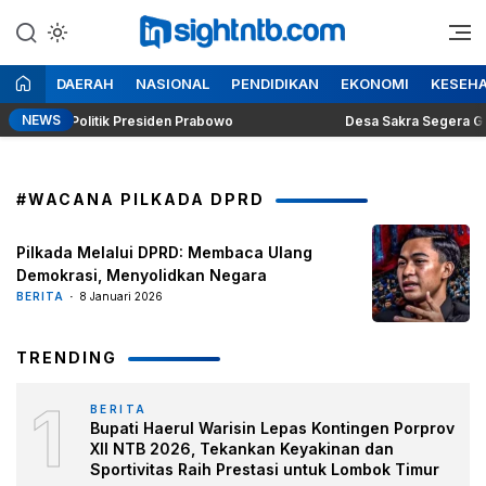
Lewati
ke
Berita Seputar NTB
Insight NTB
konten
DAERAH
NASIONAL
PENDIDIKAN
EKONOMI
KESEH
NEWS
Dilema Politik Presiden Prabowo
Desa Sakra Segera Gelar P
#WACANA PILKADA DPRD
Pilkada Melalui DPRD: Membaca Ulang
Demokrasi, Menyolidkan Negara
BERITA
8 Januari 2026
TRENDING
1
BERITA
Bupati Haerul Warisin Lepas Kontingen Porprov
XII NTB 2026, Tekankan Keyakinan dan
Sportivitas Raih Prestasi untuk Lombok Timur