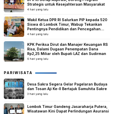
Strategis untuk Kesejahteraan Masyarakat
4 hari yang lalu
Wakil Ketua DPR RI Salurkan PIP kepada 520
Siswa di Lombok Timur, Wabup Tekankan
Pentingnya Pendidikan dan Pencegahan
Perkawinan Anak
4 hari yang lalu
KPK Periksa Dirut dan Manajer Keuangan RS
Risa, Dalami Dugaan Penempatan Dana
Rp2,25 Miliar oleh Bupati LAZ dan Sudirman
6 hari yang lalu
PARIWISATA
Desa Sakra Segera Gelar Pagelaran Budaya
dan Tosan Aji Ke-II Bertajuk Samuhita Sakre
3 hari yang lalu
Lombok Timur Gandeng Jasaraharja Putera,
Wisatawan Kini Dapat Perlindungan Asuransi