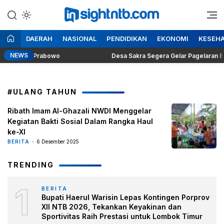
Lewati
ke
Berita Seputar NTB
Insight NTB
konten
DAERAH
NASIONAL
PENDIDIKAN
EKONOMI
KESEH
NEWS
residen Prabowo
Desa Sakra Segera Gelar Pagelaran Budaya
#ULANG TAHUN
Ribath Imam Al-Ghazali NWDI Menggelar
Kegiatan Bakti Sosial Dalam Rangka Haul
ke-XI
BERITA
6 Desember 2025
TRENDING
1
BERITA
Bupati Haerul Warisin Lepas Kontingen Porprov
XII NTB 2026, Tekankan Keyakinan dan
Sportivitas Raih Prestasi untuk Lombok Timur