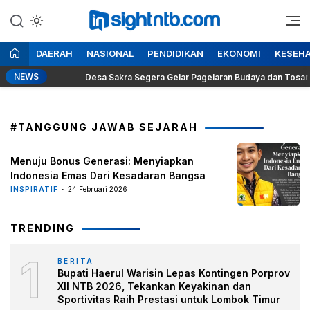
Lewati
ke
Berita Seputar NTB
Insight NTB
konten
DAERAH
NASIONAL
PENDIDIKAN
EKONOMI
KESEH
NEWS
Desa Sakra Segera Gelar Pagelaran Budaya dan Tosan Aji K
#TANGGUNG JAWAB SEJARAH
Menuju Bonus Generasi: Menyiapkan
Indonesia Emas Dari Kesadaran Bangsa
INSPIRATIF
24 Februari 2026
TRENDING
1
BERITA
Bupati Haerul Warisin Lepas Kontingen Porprov
XII NTB 2026, Tekankan Keyakinan dan
Sportivitas Raih Prestasi untuk Lombok Timur