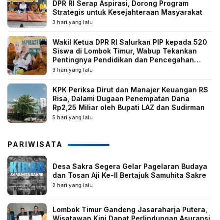
DPR RI Serap Aspirasi, Dorong Program
Strategis untuk Kesejahteraan Masyarakat
3 hari yang lalu
Wakil Ketua DPR RI Salurkan PIP kepada 520
Siswa di Lombok Timur, Wabup Tekankan
Pentingnya Pendidikan dan Pencegahan
Perkawinan Anak
3 hari yang lalu
KPK Periksa Dirut dan Manajer Keuangan RS
Risa, Dalami Dugaan Penempatan Dana
Rp2,25 Miliar oleh Bupati LAZ dan Sudirman
5 hari yang lalu
PARIWISATA
Desa Sakra Segera Gelar Pagelaran Budaya
dan Tosan Aji Ke-II Bertajuk Samuhita Sakre
2 hari yang lalu
Lombok Timur Gandeng Jasaraharja Putera,
Wisatawan Kini Dapat Perlindungan Asuransi