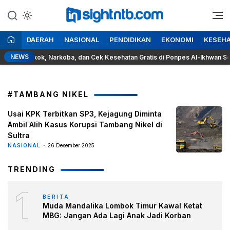
Lewati
ke
Berita Seputar NTB
Insight NTB
konten
DAERAH
NASIONAL
PENDIDIKAN
EKONOMI
KESEH
NEWS
ya Rokok, Narkoba, dan Cek Kesehatan Gratis di Ponpes Al-Ikhwan Sesait
#TAMBANG NIKEL
Usai KPK Terbitkan SP3, Kejagung Diminta
Ambil Alih Kasus Korupsi Tambang Nikel di
Sultra
NASIONAL
26 Desember 2025
TRENDING
1
BERITA
Muda Mandalika Lombok Timur Kawal Ketat
MBG: Jangan Ada Lagi Anak Jadi Korban