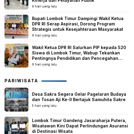
Kinerja dan Pelayanan Publik
6 hari yang lalu
Bupati Lombok Timur Dampingi Wakil Ketua
DPR RI Serap Aspirasi, Dorong Program
Strategis untuk Kesejahteraan Masyarakat
6 hari yang lalu
Wakil Ketua DPR RI Salurkan PIP kepada 520
Siswa di Lombok Timur, Wabup Tekankan
Pentingnya Pendidikan dan Pencegahan
Perkawinan Anak
6 hari yang lalu
PARIWISATA
Desa Sakra Segera Gelar Pagelaran Budaya
dan Tosan Aji Ke-II Bertajuk Samuhita Sakre
5 hari yang lalu
Lombok Timur Gandeng Jasaraharja Putera,
Wisatawan Kini Dapat Perlindungan Asuransi
di Destinasi Wisata