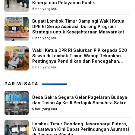
Kinerja dan Pelayanan Publik
6 hari yang lalu
Bupati Lombok Timur Dampingi Wakil Ketua
DPR RI Serap Aspirasi, Dorong Program
Strategis untuk Kesejahteraan Masyarakat
6 hari yang lalu
Wakil Ketua DPR RI Salurkan PIP kepada 520
Siswa di Lombok Timur, Wabup Tekankan
Pentingnya Pendidikan dan Pencegahan
Perkawinan Anak
6 hari yang lalu
PARIWISATA
Desa Sakra Segera Gelar Pagelaran Budaya
dan Tosan Aji Ke-II Bertajuk Samuhita Sakre
5 hari yang lalu
Lombok Timur Gandeng Jasaraharja Putera,
Wisatawan Kini Dapat Perlindungan Asuransi
di Destinasi Wisata