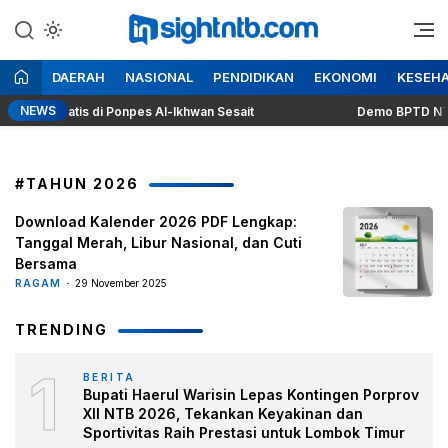
Lewati
ke
Berita Seputar NTB
Insight NTB
konten
DAERAH
NASIONAL
PENDIDIKAN
EKONOMI
KESEH
NEWS
an Gratis di Ponpes Al-Ikhwan Sesait
Demo BPTD NTB, Mas
#TAHUN 2026
Download Kalender 2026 PDF Lengkap:
Tanggal Merah, Libur Nasional, dan Cuti
Bersama
RAGAM
29 November 2025
TRENDING
1
BERITA
Bupati Haerul Warisin Lepas Kontingen Porprov
XII NTB 2026, Tekankan Keyakinan dan
Sportivitas Raih Prestasi untuk Lombok Timur