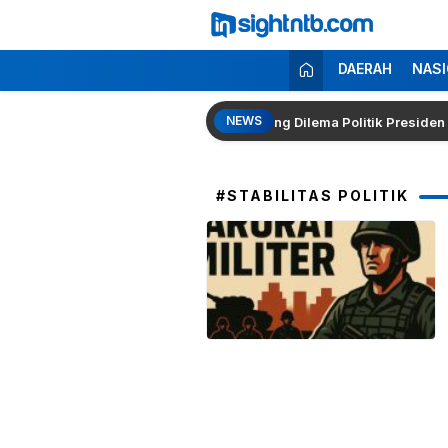
Lewati
ke
konten
Insight NTB
Berita Seputar NTB
DAERAH
NASI
NEWS
olri Kembali Menguat, Pakar Singgung Dilema Politik Presiden Prabo
#STABILITAS POLITIK