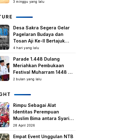
Kegiatan Berbasis
3 minggu yang lalu
Masyarakat Harus Terus
Tumbuh
TURE
Desa Sakra Segera Gelar
Pagelaran Budaya dan
Tosan Aji Ke-II Bertajuk
Samuhita Sakre
4 hari yang lalu
Parade 1.448 Dulang
Meriahkan Pembukaan
Festival Muharram 1448 H
di Lombok Timur
2 bulan yang lalu
IGHT
Rimpu Sebagai Alat
Identitas Perempuan
Muslim Bima antara Syariat,
Tradisi lokal, dan
28 April 2026
Manifestasi Nilai-nilai
Empat Event Unggulan NTB
keislaman