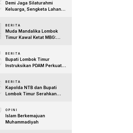
3
Demi Jaga Silaturahmi
Keluarga, Sengketa Lahan
Tower di Lombok Timur
4
Berakhir Damai
BERITA
Muda Mandalika Lombok
Timur Kawal Ketat MBG:
Jangan Ada Lagi Anak Jadi
5
Korban
BERITA
Bupati Lombok Timur
Instruksikan PDAM Perkuat
Mitigasi Kekeringan, Pastikan
6
Hak Air Bersih Warga Tetap
BERITA
Terpenuhi
Kapolda NTB dan Bupati
Lombok Timur Serahkan
Santunan untuk Anak Yatim
7
dan Lansia, Perkuat Sinergi
OPINI
Kepedulian Sosial
Islam Berkemajuan
Muhammadiyah