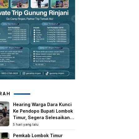
RAH
Hearing Warga Dara Kunci
Ke Pendopo Bupati Lombok
Timur, Segera Selesaikan
Konflik Agraria Eks HGU
5 hari yang lalu
Tanjung Kenanga
Pemkab Lombok Timur