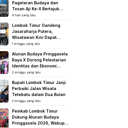
Pagelaran Budaya dan
Tosan Aji Ke-II Bertajuk
Samuhita Sakre
4 hari yang lalu
Lombok Timur Gandeng
Jasaraharja Putera,
Wisatawan Kini Dapat
Perlindungan Asuransi di
1 minggu yang lalu
Destinasi Wisata
Alunan Budaya Pringgasela
Raya X Dorong Pelestarian
Identitas dan Ekonomi
Masyarakat
2 minggu yang lalu
Bupati Lombok Timur Janji
Perbaiki Jalan Wisata
Tetebatu dalam Dua Bulan
2 minggu yang lalu
Pemkab Lombok Timur
Dukung Alunan Budaya
Pringgasela 2026, Wabup: