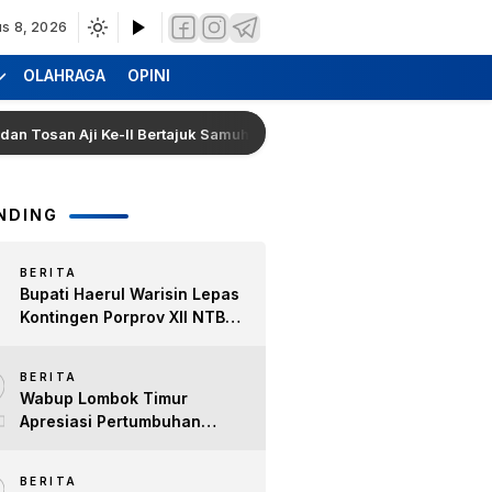
s 8, 2026
OLAHRAGA
OPINI
n Aji Ke-II Bertajuk Samuhita Sakre
Hearing Warga D
NDING
BERITA
Bupati Haerul Warisin Lepas
Kontingen Porprov XII NTB
2026, Tekankan Keyakinan
2
dan Sportivitas Raih Prestasi
BERITA
untuk Lombok Timur
Wabup Lombok Timur
Apresiasi Pertumbuhan
Bisnis Kopi, Dorong Ekonomi
Lokal dan Pemberdayaan
BERITA
Difabel