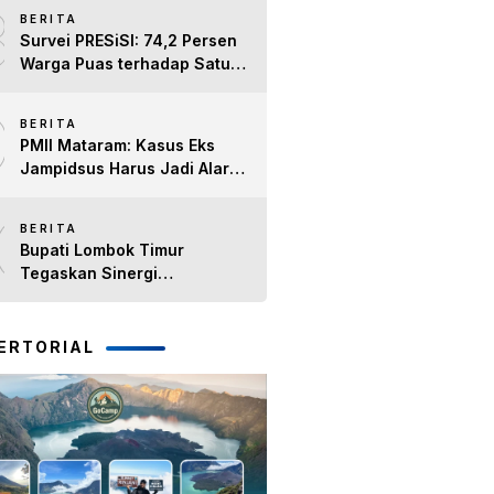
8
BERITA
Survei PRESiSI: 74,2 Persen
Warga Puas terhadap Satu
Tahun Kinerja Bupati Lombok
9
Timur H. Haerul Warisin
BERITA
PMII Mataram: Kasus Eks
Jampidsus Harus Jadi Alarm
Penegakan Hukum di NTB
10
BERITA
Bupati Lombok Timur
Tegaskan Sinergi
Forkopimda Tetap Solid pada
Pisah Sambut Dandim 1615
dan Kapolres Lombok Timur
ERTORIAL