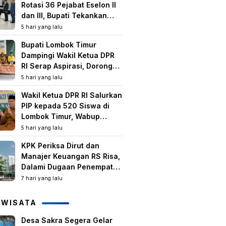
Rotasi 36 Pejabat Eselon II
dan III, Bupati Tekankan
Peningkatan Kinerja dan
5 hari yang lalu
Pelayanan Publik
Bupati Lombok Timur
Dampingi Wakil Ketua DPR
RI Serap Aspirasi, Dorong
Program Strategis untuk
5 hari yang lalu
Kesejahteraan Masyarakat
Wakil Ketua DPR RI Salurkan
PIP kepada 520 Siswa di
Lombok Timur, Wabup
Tekankan Pentingnya
5 hari yang lalu
Pendidikan dan
KPK Periksa Dirut dan
Pencegahan Perkawinan
Manajer Keuangan RS Risa,
Anak
Dalami Dugaan Penempatan
Dana Rp2,25 Miliar oleh
7 hari yang lalu
Bupati LAZ dan Sudirman
IWISATA
Desa Sakra Segera Gelar