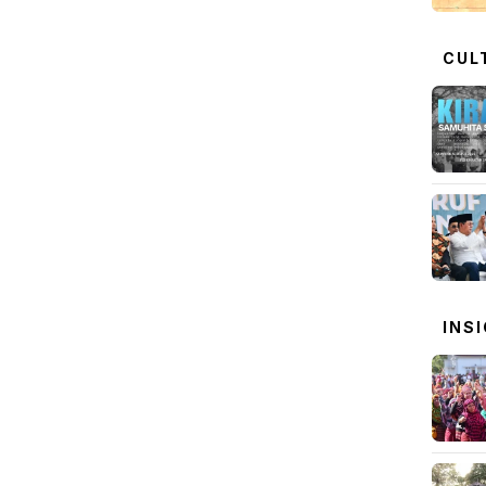
CUL
INS