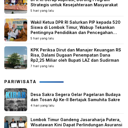
Strategis untuk Kesejahteraan Masyarakat
5 hari yang lalu
Wakil Ketua DPR RI Salurkan PIP kepada 520
Siswa di Lombok Timur, Wabup Tekankan
Pentingnya Pendidikan dan Pencegahan
Perkawinan Anak
5 hari yang lalu
KPK Periksa Dirut dan Manajer Keuangan RS
Risa, Dalami Dugaan Penempatan Dana
Rp2,25 Miliar oleh Bupati LAZ dan Sudirman
7 hari yang lalu
PARIWISATA
Desa Sakra Segera Gelar Pagelaran Budaya
dan Tosan Aji Ke-II Bertajuk Samuhita Sakre
4 hari yang lalu
Lombok Timur Gandeng Jasaraharja Putera,
Wisatawan Kini Dapat Perlindungan Asuransi