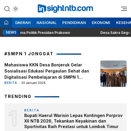
Lewati
ke
Berita Seputar NTB
Insight NTB
konten
DAERAH
NASIONAL
PENDIDIKAN
EKONOMI
KESEH
NEWS
ung Dilema Politik Presiden Prabowo
Desa Sakra Segera Gel
#SMPN 1 JONGGAT
Mahasiswa KKN Desa Bonjeruk Gelar
Sosialisasi Edukasi Pergaulan Sehat dan
Digitalisasi Pembelajaran di SMPN 1
Jonggat
BERITA
20 Januari 2026
TRENDING
1
BERITA
Bupati Haerul Warisin Lepas Kontingen Porprov
XII NTB 2026, Tekankan Keyakinan dan
Sportivitas Raih Prestasi untuk Lombok Timur