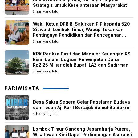
Strategis untuk Kesejahteraan Masyarakat
5 hari yang lalu
Wakil Ketua DPR RI Salurkan PIP kepada 520
Siswa di Lombok Timur, Wabup Tekankan
Pentingnya Pendidikan dan Pencegahan
Perkawinan Anak
5 hari yang lalu
KPK Periksa Dirut dan Manajer Keuangan RS
Risa, Dalami Dugaan Penempatan Dana
Rp2,25 Miliar oleh Bupati LAZ dan Sudirman
7 hari yang lalu
PARIWISATA
Desa Sakra Segera Gelar Pagelaran Budaya
dan Tosan Aji Ke-II Bertajuk Samuhita Sakre
4 hari yang lalu
Lombok Timur Gandeng Jasaraharja Putera,
Wisatawan Kini Dapat Perlindungan Asuransi