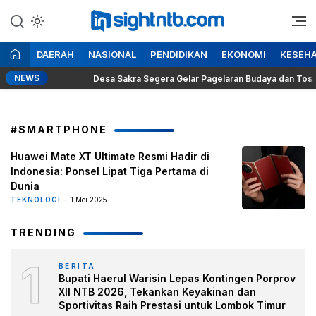
Lewati
ke
Berita Seputar NTB
Insight NTB
konten
DAERAH
NASIONAL
PENDIDIKAN
EKONOMI
KESEH
NEWS
o
Desa Sakra Segera Gelar Pagelaran Budaya dan Tosan Aji 
#SMARTPHONE
Huawei Mate XT Ultimate Resmi Hadir di
Indonesia: Ponsel Lipat Tiga Pertama di
Dunia
TEKNOLOGI
1 Mei 2025
TRENDING
1
BERITA
Bupati Haerul Warisin Lepas Kontingen Porprov
XII NTB 2026, Tekankan Keyakinan dan
Sportivitas Raih Prestasi untuk Lombok Timur