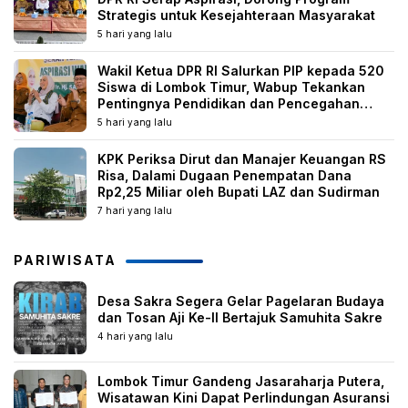
Strategis untuk Kesejahteraan Masyarakat
5 hari yang lalu
Wakil Ketua DPR RI Salurkan PIP kepada 520
Siswa di Lombok Timur, Wabup Tekankan
Pentingnya Pendidikan dan Pencegahan
Perkawinan Anak
5 hari yang lalu
KPK Periksa Dirut dan Manajer Keuangan RS
Risa, Dalami Dugaan Penempatan Dana
Rp2,25 Miliar oleh Bupati LAZ dan Sudirman
7 hari yang lalu
PARIWISATA
Desa Sakra Segera Gelar Pagelaran Budaya
dan Tosan Aji Ke-II Bertajuk Samuhita Sakre
4 hari yang lalu
Lombok Timur Gandeng Jasaraharja Putera,
Wisatawan Kini Dapat Perlindungan Asuransi