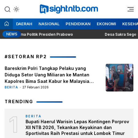
Lewati
ke
Berita Seputar NTB
Insight NTB
konten
DAERAH
NASIONAL
PENDIDIKAN
EKONOMI
KESEH
NEWS
ng Dilema Politik Presiden Prabowo
Desa Sakra Segera Gela
#SETORAN RP2
Bareskrim Polri Tangkap Pelaku yang
Diduga Setor Uang Miliaran ke Mantan
Kapolres Bima Saat Kabur ke Malaysia
Lewat Jalur Ilegal
BERITA
27 Februari 2026
TRENDING
1
BERITA
Bupati Haerul Warisin Lepas Kontingen Porprov
XII NTB 2026, Tekankan Keyakinan dan
Sportivitas Raih Prestasi untuk Lombok Timur