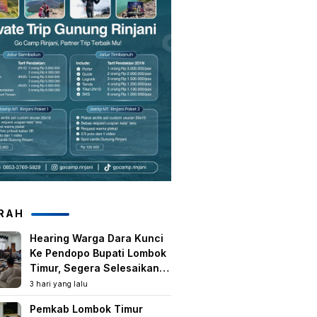
RAH
Hearing Warga Dara Kunci
Ke Pendopo Bupati Lombok
Timur, Segera Selesaikan
Konflik Agraria Eks HGU
3 hari yang lalu
Tanjung Kenanga
Pemkab Lombok Timur