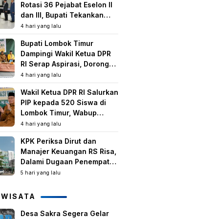
Rotasi 36 Pejabat Eselon II
dan III, Bupati Tekankan
Peningkatan Kinerja dan
4 hari yang lalu
Pelayanan Publik
Bupati Lombok Timur
Dampingi Wakil Ketua DPR
RI Serap Aspirasi, Dorong
Program Strategis untuk
4 hari yang lalu
Kesejahteraan Masyarakat
Wakil Ketua DPR RI Salurkan
PIP kepada 520 Siswa di
Lombok Timur, Wabup
Tekankan Pentingnya
4 hari yang lalu
Pendidikan dan
KPK Periksa Dirut dan
Pencegahan Perkawinan
Manajer Keuangan RS Risa,
Anak
Dalami Dugaan Penempatan
Dana Rp2,25 Miliar oleh
5 hari yang lalu
Bupati LAZ dan Sudirman
IWISATA
Desa Sakra Segera Gelar