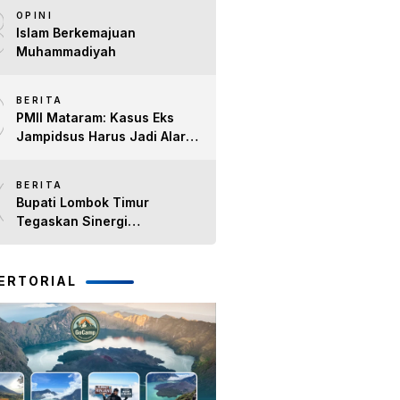
8
Timur H. Haerul Warisin
OPINI
Islam Berkemajuan
Muhammadiyah
9
BERITA
PMII Mataram: Kasus Eks
Jampidsus Harus Jadi Alarm
Penegakan Hukum di NTB
10
BERITA
Bupati Lombok Timur
Tegaskan Sinergi
Forkopimda Tetap Solid pada
Pisah Sambut Dandim 1615
dan Kapolres Lombok Timur
ERTORIAL