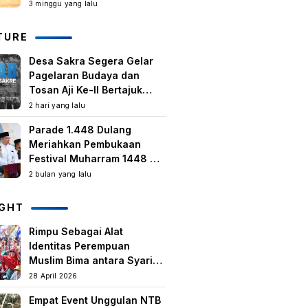
Kegiatan Berbasis
3 minggu yang lalu
Masyarakat Harus Terus
Tumbuh
TURE
Desa Sakra Segera Gelar
Pagelaran Budaya dan
Tosan Aji Ke-II Bertajuk
Samuhita Sakre
2 hari yang lalu
Parade 1.448 Dulang
Meriahkan Pembukaan
Festival Muharram 1448 H
di Lombok Timur
2 bulan yang lalu
IGHT
Rimpu Sebagai Alat
Identitas Perempuan
Muslim Bima antara Syariat,
Tradisi lokal, dan
28 April 2026
Manifestasi Nilai-nilai
Empat Event Unggulan NTB
keislaman