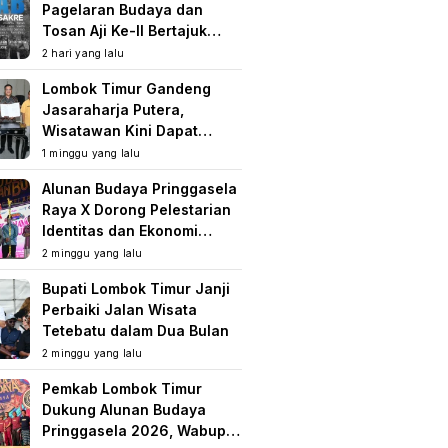
Pagelaran Budaya dan
Tosan Aji Ke-II Bertajuk
Samuhita Sakre
2 hari yang lalu
Lombok Timur Gandeng
Jasaraharja Putera,
Wisatawan Kini Dapat
Perlindungan Asuransi di
1 minggu yang lalu
Destinasi Wisata
Alunan Budaya Pringgasela
Raya X Dorong Pelestarian
Identitas dan Ekonomi
Masyarakat
2 minggu yang lalu
Bupati Lombok Timur Janji
Perbaiki Jalan Wisata
Tetebatu dalam Dua Bulan
2 minggu yang lalu
Pemkab Lombok Timur
Dukung Alunan Budaya
Pringgasela 2026, Wabup: