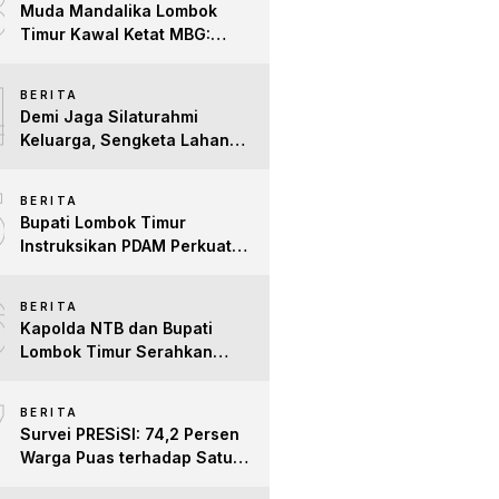
3
Muda Mandalika Lombok
Timur Kawal Ketat MBG:
Jangan Ada Lagi Anak Jadi
4
Korban
BERITA
Demi Jaga Silaturahmi
Keluarga, Sengketa Lahan
Tower di Lombok Timur
5
Berakhir Damai
BERITA
Bupati Lombok Timur
Instruksikan PDAM Perkuat
Mitigasi Kekeringan, Pastikan
6
Hak Air Bersih Warga Tetap
BERITA
Terpenuhi
Kapolda NTB dan Bupati
Lombok Timur Serahkan
Santunan untuk Anak Yatim
7
dan Lansia, Perkuat Sinergi
BERITA
Kepedulian Sosial
Survei PRESiSI: 74,2 Persen
Warga Puas terhadap Satu
Tahun Kinerja Bupati Lombok