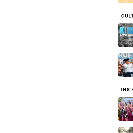
CUL
INS