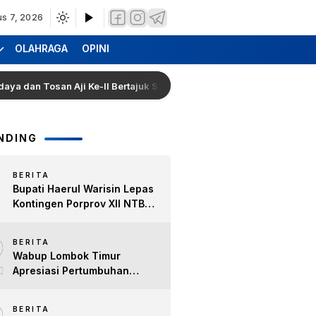
us 7, 2026
OLAHRAGA
OPINI
n Tosan Aji Ke-II Bertajuk Samuhita Sakre
Hearing Wa
NDING
BERITA
Bupati Haerul Warisin Lepas
Kontingen Porprov XII NTB
2026, Tekankan Keyakinan
2
dan Sportivitas Raih Prestasi
BERITA
untuk Lombok Timur
Wabup Lombok Timur
Apresiasi Pertumbuhan
Bisnis Kopi, Dorong Ekonomi
Lokal dan Pemberdayaan
BERITA
Difabel