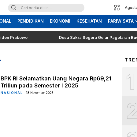
Agust
ONAL
PENDIDIKAN
EKONOMI
KESEHATAN
PARIWISATA
 Prabowo
Desa Sakra Segera Gelar Pagelaran Budaya da
TRE
1
BPK RI Selamatkan Uang Negara Rp69,21
Triliun pada Semester I 2025
NASIONAL
18 November 2025