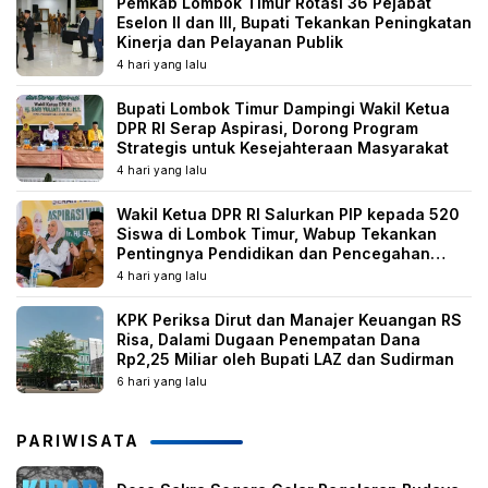
Pemkab Lombok Timur Rotasi 36 Pejabat
Eselon II dan III, Bupati Tekankan Peningkatan
Kinerja dan Pelayanan Publik
4 hari yang lalu
Bupati Lombok Timur Dampingi Wakil Ketua
DPR RI Serap Aspirasi, Dorong Program
Strategis untuk Kesejahteraan Masyarakat
4 hari yang lalu
Wakil Ketua DPR RI Salurkan PIP kepada 520
Siswa di Lombok Timur, Wabup Tekankan
Pentingnya Pendidikan dan Pencegahan
Perkawinan Anak
4 hari yang lalu
KPK Periksa Dirut dan Manajer Keuangan RS
Risa, Dalami Dugaan Penempatan Dana
Rp2,25 Miliar oleh Bupati LAZ dan Sudirman
6 hari yang lalu
PARIWISATA