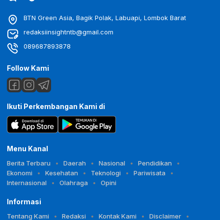
BTN Green Asia, Bagik Polak, Labuapi, Lombok Barat
redaksiinsightntb@gmail.com
089687893878
Follow Kami
Ikuti Perkembangan Kami di
Menu Kanal
Berita Terbaru
Daerah
Nasional
Pendidikan
Ekonomi
Kesehatan
Teknologi
Pariwisata
Internasional
Olahraga
Opini
Informasi
Tentang Kami
Redaksi
Kontak Kami
Disclaimer