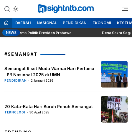
Lewati
ke
Berita Seputar NTB
Insight NTB
konten
DAERAH
NASIONAL
PENDIDIKAN
EKONOMI
KESEH
NEWS
ung Dilema Politik Presiden Prabowo
Desa Sakra Segera Ge
#SEMANGAT
Semangat Riset Muda Warnai Hari Pertama
LPB Nasional 2025 di UMN
PENDIDIKAN
2 Januari 2026
20 Kata-Kata Hari Buruh Penuh Semangat
TEKNOLOGI
30 April 2025