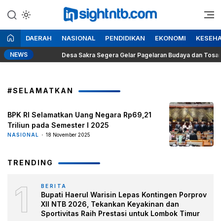
Lewati
ke
Berita Seputar NTB
Insight NTB
konten
DAERAH
NASIONAL
PENDIDIKAN
EKONOMI
KESEH
NEWS
Desa Sakra Segera Gelar Pagelaran Budaya dan Tosan Aji K
#SELAMATKAN
BPK RI Selamatkan Uang Negara Rp69,21
Triliun pada Semester I 2025
NASIONAL
18 November 2025
TRENDING
1
BERITA
Bupati Haerul Warisin Lepas Kontingen Porprov
XII NTB 2026, Tekankan Keyakinan dan
Sportivitas Raih Prestasi untuk Lombok Timur