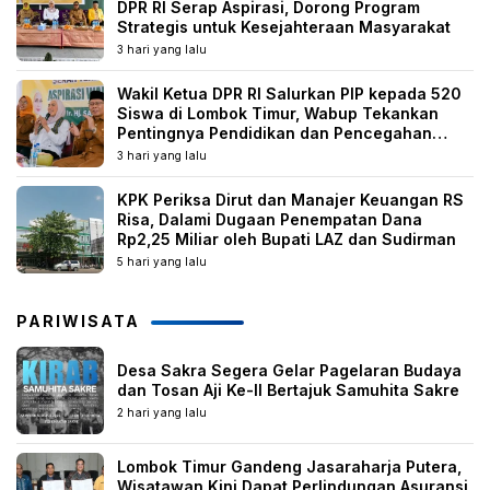
DPR RI Serap Aspirasi, Dorong Program
Strategis untuk Kesejahteraan Masyarakat
3 hari yang lalu
Wakil Ketua DPR RI Salurkan PIP kepada 520
Siswa di Lombok Timur, Wabup Tekankan
Pentingnya Pendidikan dan Pencegahan
Perkawinan Anak
3 hari yang lalu
KPK Periksa Dirut dan Manajer Keuangan RS
Risa, Dalami Dugaan Penempatan Dana
Rp2,25 Miliar oleh Bupati LAZ dan Sudirman
5 hari yang lalu
PARIWISATA
Desa Sakra Segera Gelar Pagelaran Budaya
dan Tosan Aji Ke-II Bertajuk Samuhita Sakre
2 hari yang lalu
Lombok Timur Gandeng Jasaraharja Putera,
Wisatawan Kini Dapat Perlindungan Asuransi