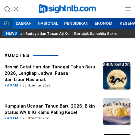
Lewati
ke
Berita Seputar NTB
Insight NTB
konten
DAERAH
NASIONAL
PENDIDIKAN
EKONOMI
KESEH
NEWS
agelaran Budaya dan Tosan Aji Ke-II Bertajuk Samuhita Sakre
#QUOTES
Resmi! Catat Hari dan Tanggal Tahun Baru
2026, Lengkap Jadwal Puasa
dan Libur Nasional.
RAGAM
30 November 2025
Kumpulan Ucapan Tahun Baru 2026, Bikin
Status WA & IG Kamu Paling Kece!
RAGAM
29 November 2025