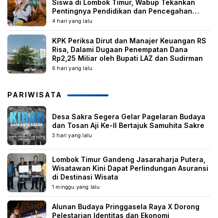
Siswa di Lombok Timur, Wabup Tekankan
Pentingnya Pendidikan dan Pencegahan
Perkawinan Anak
4 hari yang lalu
KPK Periksa Dirut dan Manajer Keuangan RS
Risa, Dalami Dugaan Penempatan Dana
Rp2,25 Miliar oleh Bupati LAZ dan Sudirman
6 hari yang lalu
PARIWISATA
Desa Sakra Segera Gelar Pagelaran Budaya
dan Tosan Aji Ke-II Bertajuk Samuhita Sakre
3 hari yang lalu
Lombok Timur Gandeng Jasaraharja Putera,
Wisatawan Kini Dapat Perlindungan Asuransi
di Destinasi Wisata
1 minggu yang lalu
Alunan Budaya Pringgasela Raya X Dorong
Pelestarian Identitas dan Ekonomi