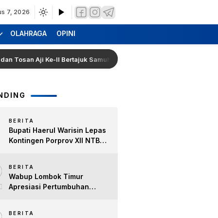
us 7, 2026
OLAHRAGA
OPINI
an Aji Ke-II Bertajuk Samuhita Sakre
Hearing Warga D
NDING
BERITA
Bupati Haerul Warisin Lepas
Kontingen Porprov XII NTB
2026, Tekankan Keyakinan
2
dan Sportivitas Raih Prestasi
BERITA
untuk Lombok Timur
Wabup Lombok Timur
Apresiasi Pertumbuhan
Bisnis Kopi, Dorong Ekonomi
Lokal dan Pemberdayaan
BERITA
Difabel