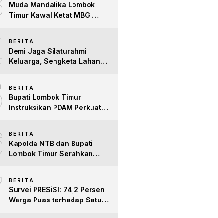
3
Muda Mandalika Lombok
Timur Kawal Ketat MBG:
Jangan Ada Lagi Anak Jadi
4
Korban
BERITA
Demi Jaga Silaturahmi
Keluarga, Sengketa Lahan
Tower di Lombok Timur
5
Berakhir Damai
BERITA
Bupati Lombok Timur
Instruksikan PDAM Perkuat
Mitigasi Kekeringan, Pastikan
6
Hak Air Bersih Warga Tetap
BERITA
Terpenuhi
Kapolda NTB dan Bupati
Lombok Timur Serahkan
Santunan untuk Anak Yatim
7
dan Lansia, Perkuat Sinergi
BERITA
Kepedulian Sosial
Survei PRESiSI: 74,2 Persen
Warga Puas terhadap Satu
Tahun Kinerja Bupati Lombok