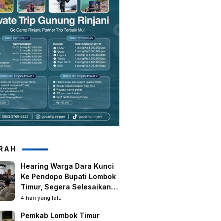
RAH
Hearing Warga Dara Kunci
Ke Pendopo Bupati Lombok
Timur, Segera Selesaikan
Konflik Agraria Eks HGU
4 hari yang lalu
Tanjung Kenanga
Pemkab Lombok Timur