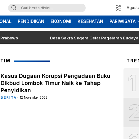
Agust
ONAL
PENDIDIKAN
EKONOMI
KESEHATAN
PARIWISATA
wo
Desa Sakra Segera Gelar Pagelaran Budaya dan Tos
OTIM
TRE
1
Kasus Dugaan Korupsi Pengadaan Buku
Dikbud Lombok Timur Naik ke Tahap
Penyidikan
BERITA
12 November 2025