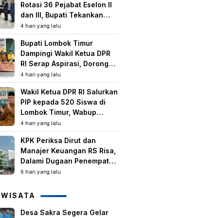
Rotasi 36 Pejabat Eselon II
dan III, Bupati Tekankan
Peningkatan Kinerja dan
4 hari yang lalu
Pelayanan Publik
Bupati Lombok Timur
Dampingi Wakil Ketua DPR
RI Serap Aspirasi, Dorong
Program Strategis untuk
4 hari yang lalu
Kesejahteraan Masyarakat
Wakil Ketua DPR RI Salurkan
PIP kepada 520 Siswa di
Lombok Timur, Wabup
Tekankan Pentingnya
4 hari yang lalu
Pendidikan dan
KPK Periksa Dirut dan
Pencegahan Perkawinan
Manajer Keuangan RS Risa,
Anak
Dalami Dugaan Penempatan
Dana Rp2,25 Miliar oleh
6 hari yang lalu
Bupati LAZ dan Sudirman
IWISATA
Desa Sakra Segera Gelar