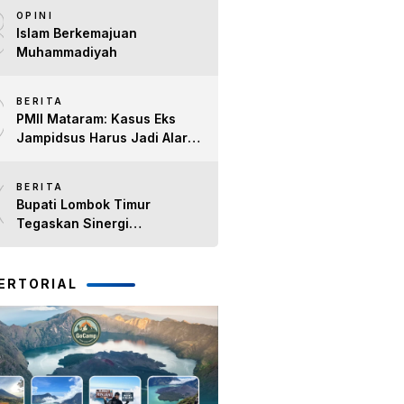
8
Timur H. Haerul Warisin
OPINI
Islam Berkemajuan
Muhammadiyah
9
BERITA
PMII Mataram: Kasus Eks
Jampidsus Harus Jadi Alarm
Penegakan Hukum di NTB
10
BERITA
Bupati Lombok Timur
Tegaskan Sinergi
Forkopimda Tetap Solid pada
Pisah Sambut Dandim 1615
dan Kapolres Lombok Timur
ERTORIAL