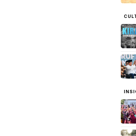
CUL
INS