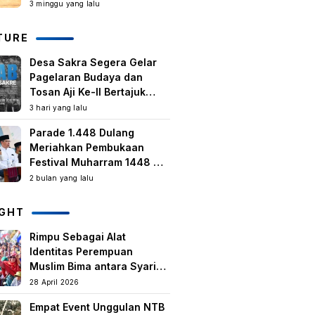
Kegiatan Berbasis
3 minggu yang lalu
Masyarakat Harus Terus
Tumbuh
TURE
Desa Sakra Segera Gelar
Pagelaran Budaya dan
Tosan Aji Ke-II Bertajuk
Samuhita Sakre
3 hari yang lalu
Parade 1.448 Dulang
Meriahkan Pembukaan
Festival Muharram 1448 H
di Lombok Timur
2 bulan yang lalu
IGHT
Rimpu Sebagai Alat
Identitas Perempuan
Muslim Bima antara Syariat,
Tradisi lokal, dan
28 April 2026
Manifestasi Nilai-nilai
Empat Event Unggulan NTB
keislaman