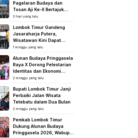
Pagelaran Budaya dan
Tosan Aji Ke-II Bertajuk
Samuhita Sakre
3 hari yang lalu
Lombok Timur Gandeng
Jasaraharja Putera,
Wisatawan Kini Dapat
Perlindungan Asuransi di
1 minggu yang lalu
Destinasi Wisata
Alunan Budaya Pringgasela
Raya X Dorong Pelestarian
Identitas dan Ekonomi
Masyarakat
2 minggu yang lalu
Bupati Lombok Timur Janji
Perbaiki Jalan Wisata
Tetebatu dalam Dua Bulan
2 minggu yang lalu
Pemkab Lombok Timur
Dukung Alunan Budaya
Pringgasela 2026, Wabup: