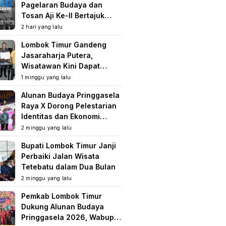
Pagelaran Budaya dan
Tosan Aji Ke-II Bertajuk
Samuhita Sakre
2 hari yang lalu
Lombok Timur Gandeng
Jasaraharja Putera,
Wisatawan Kini Dapat
Perlindungan Asuransi di
1 minggu yang lalu
Destinasi Wisata
Alunan Budaya Pringgasela
Raya X Dorong Pelestarian
Identitas dan Ekonomi
Masyarakat
2 minggu yang lalu
Bupati Lombok Timur Janji
Perbaiki Jalan Wisata
Tetebatu dalam Dua Bulan
2 minggu yang lalu
Pemkab Lombok Timur
Dukung Alunan Budaya
Pringgasela 2026, Wabup: