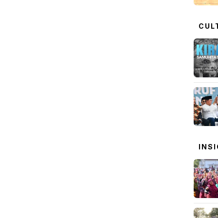
CUL
INS