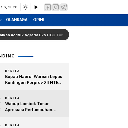
s 6, 2026
OLAHRAGA
OPINI
Konflik Agraria Eks HGU Tanjung Kenanga
Pemkab Lomb
NDING
BERITA
Bupati Haerul Warisin Lepas
Kontingen Porprov XII NTB
2026, Tekankan Keyakinan
2
dan Sportivitas Raih Prestasi
BERITA
untuk Lombok Timur
Wabup Lombok Timur
Apresiasi Pertumbuhan
Bisnis Kopi, Dorong Ekonomi
Lokal dan Pemberdayaan
BERITA
Difabel