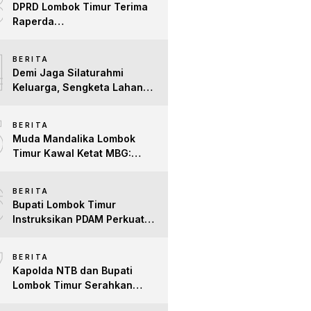
3
DPRD Lombok Timur Terima
Raperda
Pertanggungjawaban APBD
4
2025, Pemda Siap Tindak
BERITA
Lanjuti Masukan untuk
Demi Jaga Silaturahmi
Perkuat Tata Kelo
Keluarga, Sengketa Lahan
Tower di Lombok Timur
5
Berakhir Damai
BERITA
Muda Mandalika Lombok
Timur Kawal Ketat MBG:
Jangan Ada Lagi Anak Jadi
6
Korban
BERITA
Bupati Lombok Timur
Instruksikan PDAM Perkuat
Mitigasi Kekeringan, Pastikan
7
Hak Air Bersih Warga Tetap
BERITA
Terpenuhi
Kapolda NTB dan Bupati
Lombok Timur Serahkan
Santunan untuk Anak Yatim