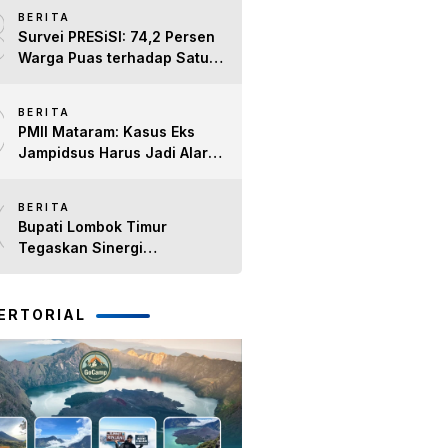
8
dan Lansia, Perkuat Sinergi
BERITA
Kepedulian Sosial
Survei PRESiSI: 74,2 Persen
Warga Puas terhadap Satu
Tahun Kinerja Bupati Lombok
9
Timur H. Haerul Warisin
BERITA
PMII Mataram: Kasus Eks
Jampidsus Harus Jadi Alarm
Penegakan Hukum di NTB
10
BERITA
Bupati Lombok Timur
Tegaskan Sinergi
Forkopimda Tetap Solid pada
Pisah Sambut Dandim 1615
dan Kapolres Lombok Timur
ERTORIAL