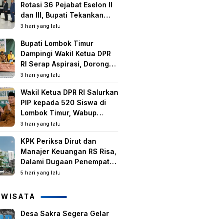
Rotasi 36 Pejabat Eselon II
dan III, Bupati Tekankan
Peningkatan Kinerja dan
3 hari yang lalu
Pelayanan Publik
Bupati Lombok Timur
Dampingi Wakil Ketua DPR
RI Serap Aspirasi, Dorong
Program Strategis untuk
3 hari yang lalu
Kesejahteraan Masyarakat
Wakil Ketua DPR RI Salurkan
PIP kepada 520 Siswa di
Lombok Timur, Wabup
Tekankan Pentingnya
3 hari yang lalu
Pendidikan dan
KPK Periksa Dirut dan
Pencegahan Perkawinan
Manajer Keuangan RS Risa,
Anak
Dalami Dugaan Penempatan
Dana Rp2,25 Miliar oleh
5 hari yang lalu
Bupati LAZ dan Sudirman
IWISATA
Desa Sakra Segera Gelar