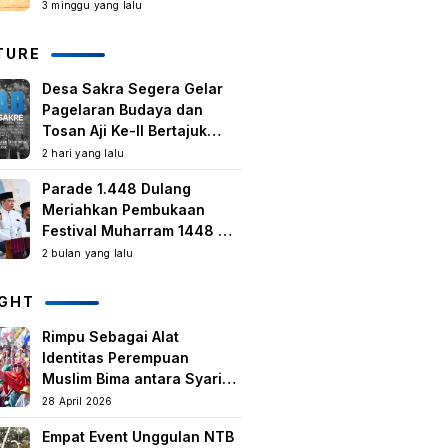
Kegiatan Berbasis
3 minggu yang lalu
Masyarakat Harus Terus
Tumbuh
TURE
Desa Sakra Segera Gelar
Pagelaran Budaya dan
Tosan Aji Ke-II Bertajuk
Samuhita Sakre
2 hari yang lalu
Parade 1.448 Dulang
Meriahkan Pembukaan
Festival Muharram 1448 H
di Lombok Timur
2 bulan yang lalu
IGHT
Rimpu Sebagai Alat
Identitas Perempuan
Muslim Bima antara Syariat,
Tradisi lokal, dan
28 April 2026
Manifestasi Nilai-nilai
Empat Event Unggulan NTB
keislaman