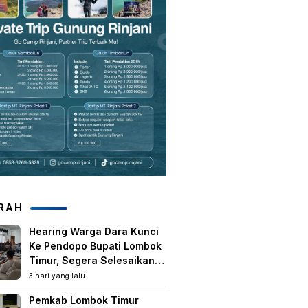
RAH
Hearing Warga Dara Kunci
Ke Pendopo Bupati Lombok
Timur, Segera Selesaikan
Konflik Agraria Eks HGU
3 hari yang lalu
Tanjung Kenanga
Pemkab Lombok Timur