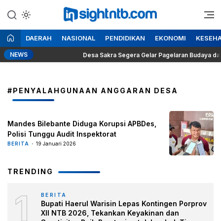
Lewati
ke
Berita Seputar NTB
Insight NTB
konten
DAERAH
NASIONAL
PENDIDIKAN
EKONOMI
KESEH
NEWS
Prabowo
Desa Sakra Segera Gelar Pagelaran Budaya dan Tosa
#PENYALAHGUNAAN ANGGARAN DESA
Mandes Bilebante Diduga Korupsi APBDes,
Polisi Tunggu Audit Inspektorat
BERITA
19 Januari 2026
TRENDING
1
BERITA
Bupati Haerul Warisin Lepas Kontingen Porprov
XII NTB 2026, Tekankan Keyakinan dan