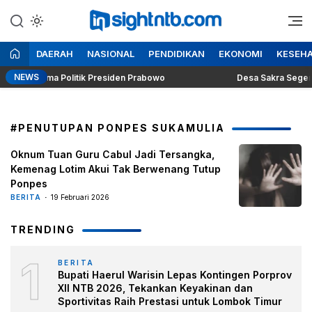
Lewati
ke
Berita Seputar NTB
Insight NTB
konten
DAERAH
NASIONAL
PENDIDIKAN
EKONOMI
KESEH
NEWS
ung Dilema Politik Presiden Prabowo
Desa Sakra Segera Gel
#PENUTUPAN PONPES SUKAMULIA
Oknum Tuan Guru Cabul Jadi Tersangka,
Kemenag Lotim Akui Tak Berwenang Tutup
Ponpes
BERITA
19 Februari 2026
TRENDING
1
BERITA
Bupati Haerul Warisin Lepas Kontingen Porprov
XII NTB 2026, Tekankan Keyakinan dan
Sportivitas Raih Prestasi untuk Lombok Timur