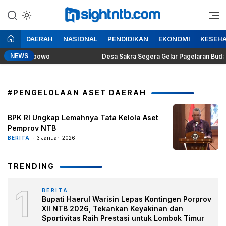
Lewati
ke
Berita Seputar NTB
Insight NTB
konten
DAERAH
NASIONAL
PENDIDIKAN
EKONOMI
KESEH
NEWS
iden Prabowo
Desa Sakra Segera Gelar Pagelaran Budaya dan
#PENGELOLAAN ASET DAERAH
BPK RI Ungkap Lemahnya Tata Kelola Aset
Pemprov NTB
BERITA
3 Januari 2026
TRENDING
1
BERITA
Bupati Haerul Warisin Lepas Kontingen Porprov
XII NTB 2026, Tekankan Keyakinan dan
Sportivitas Raih Prestasi untuk Lombok Timur