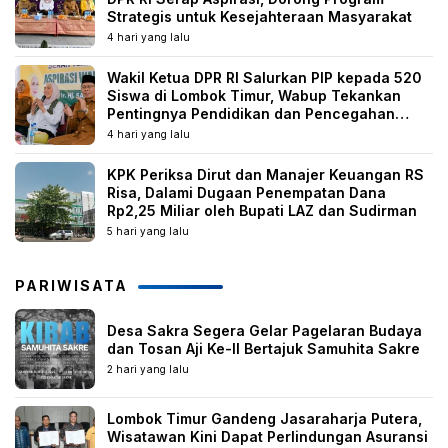
Strategis untuk Kesejahteraan Masyarakat
4 hari yang lalu
Wakil Ketua DPR RI Salurkan PIP kepada 520
Siswa di Lombok Timur, Wabup Tekankan
Pentingnya Pendidikan dan Pencegahan
Perkawinan Anak
4 hari yang lalu
KPK Periksa Dirut dan Manajer Keuangan RS
Risa, Dalami Dugaan Penempatan Dana
Rp2,25 Miliar oleh Bupati LAZ dan Sudirman
5 hari yang lalu
PARIWISATA
Desa Sakra Segera Gelar Pagelaran Budaya
dan Tosan Aji Ke-II Bertajuk Samuhita Sakre
2 hari yang lalu
Lombok Timur Gandeng Jasaraharja Putera,
Wisatawan Kini Dapat Perlindungan Asuransi