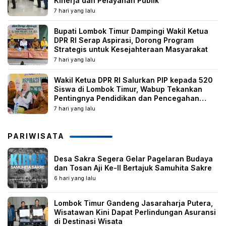
Kinerja dan Pelayanan Publik
7 hari yang lalu
Bupati Lombok Timur Dampingi Wakil Ketua
DPR RI Serap Aspirasi, Dorong Program
Strategis untuk Kesejahteraan Masyarakat
7 hari yang lalu
Wakil Ketua DPR RI Salurkan PIP kepada 520
Siswa di Lombok Timur, Wabup Tekankan
Pentingnya Pendidikan dan Pencegahan
Perkawinan Anak
7 hari yang lalu
PARIWISATA
Desa Sakra Segera Gelar Pagelaran Budaya
dan Tosan Aji Ke-II Bertajuk Samuhita Sakre
6 hari yang lalu
Lombok Timur Gandeng Jasaraharja Putera,
Wisatawan Kini Dapat Perlindungan Asuransi
di Destinasi Wisata