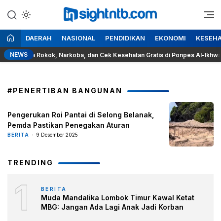
Lewati
ke
Berita Seputar NTB
Insight NTB
konten
DAERAH
NASIONAL
PENDIDIKAN
EKONOMI
KESEH
NEWS
Bahaya Rokok, Narkoba, dan Cek Kesehatan Gratis di Ponpes Al-Ikhwan Se
#PENERTIBAN BANGUNAN
Pengerukan Roi Pantai di Selong Belanak,
Pemda Pastikan Penegakan Aturan
BERITA
9 Desember 2025
TRENDING
1
BERITA
Muda Mandalika Lombok Timur Kawal Ketat
MBG: Jangan Ada Lagi Anak Jadi Korban