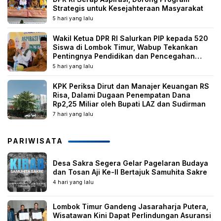
Strategis untuk Kesejahteraan Masyarakat
5 hari yang lalu
Wakil Ketua DPR RI Salurkan PIP kepada 520
Siswa di Lombok Timur, Wabup Tekankan
Pentingnya Pendidikan dan Pencegahan
Perkawinan Anak
5 hari yang lalu
KPK Periksa Dirut dan Manajer Keuangan RS
Risa, Dalami Dugaan Penempatan Dana
Rp2,25 Miliar oleh Bupati LAZ dan Sudirman
7 hari yang lalu
PARIWISATA
Desa Sakra Segera Gelar Pagelaran Budaya
dan Tosan Aji Ke-II Bertajuk Samuhita Sakre
4 hari yang lalu
Lombok Timur Gandeng Jasaraharja Putera,
Wisatawan Kini Dapat Perlindungan Asuransi