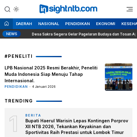
Lewati
ke
Berita Seputar NTB
Insight NTB
konten
DAERAH
NASIONAL
PENDIDIKAN
EKONOMI
KESEH
NEWS
Desa Sakra Segera Gelar Pagelaran Budaya dan Tosan Aji Ke-I
#PENELITI
LPB Nasional 2025 Resmi Berakhir, Peneliti
Muda Indonesia Siap Menuju Tahap
Internasional.
PENDIDIKAN
4 Januari 2026
TRENDING
1
BERITA
Bupati Haerul Warisin Lepas Kontingen Porprov
XII NTB 2026, Tekankan Keyakinan dan
Sportivitas Raih Prestasi untuk Lombok Timur