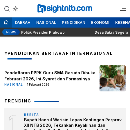
Lewati
ke
Berita Seputar NTB
Insight NTB
konten
DAERAH
NASIONAL
PENDIDIKAN
EKONOMI
KESEH
NEWS
 Dilema Politik Presiden Prabowo
Desa Sakra Segera Gelar 
#PENDIDIKAN BERTARAF INTERNASIONAL
Pendaftaran PPPK Guru SMA Garuda Dibuka
Februari 2026, Ini Syarat dan Formasinya
NASIONAL
1 Februari 2026
TRENDING
1
BERITA
Bupati Haerul Warisin Lepas Kontingen Porprov
XII NTB 2026, Tekankan Keyakinan dan