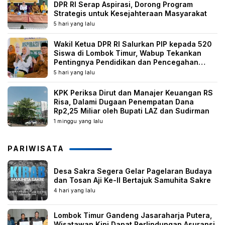
DPR RI Serap Aspirasi, Dorong Program
Strategis untuk Kesejahteraan Masyarakat
5 hari yang lalu
Wakil Ketua DPR RI Salurkan PIP kepada 520
Siswa di Lombok Timur, Wabup Tekankan
Pentingnya Pendidikan dan Pencegahan
Perkawinan Anak
5 hari yang lalu
KPK Periksa Dirut dan Manajer Keuangan RS
Risa, Dalami Dugaan Penempatan Dana
Rp2,25 Miliar oleh Bupati LAZ dan Sudirman
1 minggu yang lalu
PARIWISATA
Desa Sakra Segera Gelar Pagelaran Budaya
dan Tosan Aji Ke-II Bertajuk Samuhita Sakre
4 hari yang lalu
Lombok Timur Gandeng Jasaraharja Putera,
Wisatawan Kini Dapat Perlindungan Asuransi