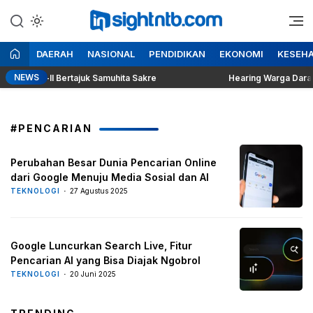
Lewati
ke
Berita Seputar NTB
Insight NTB
konten
DAERAH
NASIONAL
PENDIDIKAN
EKONOMI
KESEH
NEWS
ji Ke-II Bertajuk Samuhita Sakre
Hearing Warga Dara Kun
#PENCARIAN
Perubahan Besar Dunia Pencarian Online
dari Google Menuju Media Sosial dan AI
TEKNOLOGI
27 Agustus 2025
Google Luncurkan Search Live, Fitur
Pencarian AI yang Bisa Diajak Ngobrol
TEKNOLOGI
20 Juni 2025