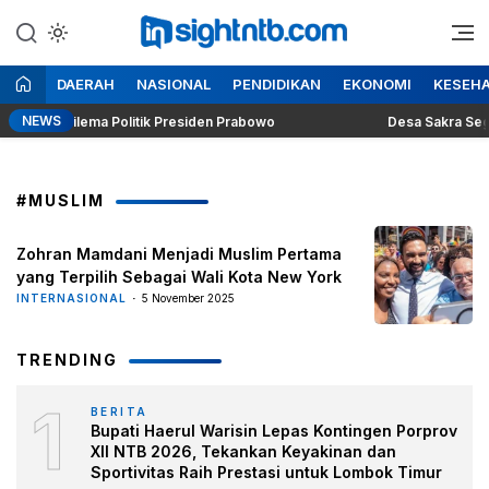
Lewati
ke
Berita Seputar NTB
Insight NTB
konten
DAERAH
NASIONAL
PENDIDIKAN
EKONOMI
KESEH
NEWS
ggung Dilema Politik Presiden Prabowo
Desa Sakra Segera G
#MUSLIM
Zohran Mamdani Menjadi Muslim Pertama
yang Terpilih Sebagai Wali Kota New York
INTERNASIONAL
5 November 2025
TRENDING
1
BERITA
Bupati Haerul Warisin Lepas Kontingen Porprov
XII NTB 2026, Tekankan Keyakinan dan
Sportivitas Raih Prestasi untuk Lombok Timur