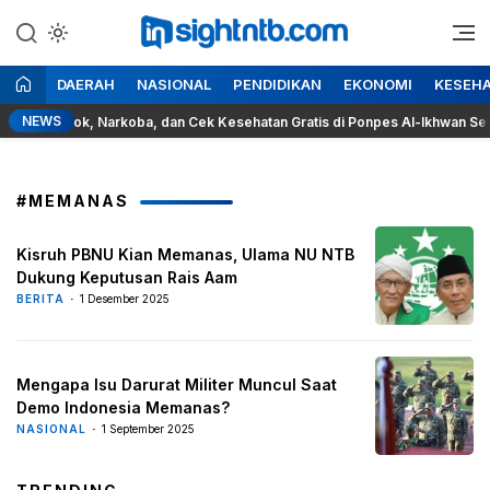
Lewati
ke
Berita Seputar NTB
Insight NTB
konten
DAERAH
NASIONAL
PENDIDIKAN
EKONOMI
KESEH
NEWS
ya Rokok, Narkoba, dan Cek Kesehatan Gratis di Ponpes Al-Ikhwan Sesait
#MEMANAS
Kisruh PBNU Kian Memanas, Ulama NU NTB
Dukung Keputusan Rais Aam
BERITA
1 Desember 2025
Mengapa Isu Darurat Militer Muncul Saat
Demo Indonesia Memanas?
NASIONAL
1 September 2025