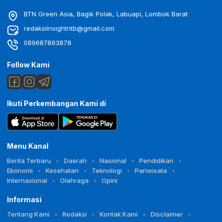
BTN Green Asia, Bagik Polak, Labuapi, Lombok Barat
redaksiinsightntb@gmail.com
089687893878
Follow Kami
Ikuti Perkembangan Kami di
Menu Kanal
Berita Terbaru
Daerah
Nasional
Pendidikan
Ekonomi
Kesehatan
Teknologi
Pariwisata
Internasional
Olahraga
Opini
Informasi
Tentang Kami
Redaksi
Kontak Kami
Disclaimer