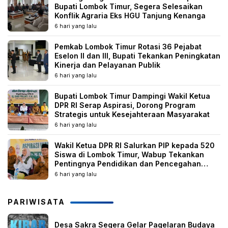
Bupati Lombok Timur, Segera Selesaikan
Konflik Agraria Eks HGU Tanjung Kenanga
6 hari yang lalu
Pemkab Lombok Timur Rotasi 36 Pejabat
Eselon II dan III, Bupati Tekankan Peningkatan
Kinerja dan Pelayanan Publik
6 hari yang lalu
Bupati Lombok Timur Dampingi Wakil Ketua
DPR RI Serap Aspirasi, Dorong Program
Strategis untuk Kesejahteraan Masyarakat
6 hari yang lalu
Wakil Ketua DPR RI Salurkan PIP kepada 520
Siswa di Lombok Timur, Wabup Tekankan
Pentingnya Pendidikan dan Pencegahan
Perkawinan Anak
6 hari yang lalu
PARIWISATA
Desa Sakra Segera Gelar Pagelaran Budaya