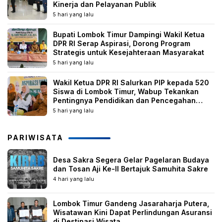
Kinerja dan Pelayanan Publik
5 hari yang lalu
Bupati Lombok Timur Dampingi Wakil Ketua
DPR RI Serap Aspirasi, Dorong Program
Strategis untuk Kesejahteraan Masyarakat
5 hari yang lalu
Wakil Ketua DPR RI Salurkan PIP kepada 520
Siswa di Lombok Timur, Wabup Tekankan
Pentingnya Pendidikan dan Pencegahan
Perkawinan Anak
5 hari yang lalu
PARIWISATA
Desa Sakra Segera Gelar Pagelaran Budaya
dan Tosan Aji Ke-II Bertajuk Samuhita Sakre
4 hari yang lalu
Lombok Timur Gandeng Jasaraharja Putera,
Wisatawan Kini Dapat Perlindungan Asuransi
di Destinasi Wisata