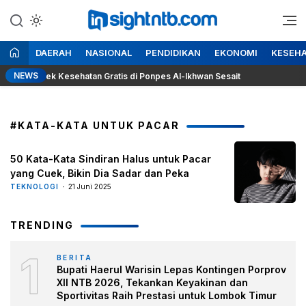
Lewati
ke
Berita Seputar NTB
Insight NTB
konten
DAERAH
NASIONAL
PENDIDIKAN
EKONOMI
KESEH
NEWS
 dan Cek Kesehatan Gratis di Ponpes Al-Ikhwan Sesait
Dem
#KATA-KATA UNTUK PACAR
50 Kata-Kata Sindiran Halus untuk Pacar
yang Cuek, Bikin Dia Sadar dan Peka
TEKNOLOGI
21 Juni 2025
TRENDING
1
BERITA
Bupati Haerul Warisin Lepas Kontingen Porprov
XII NTB 2026, Tekankan Keyakinan dan
Sportivitas Raih Prestasi untuk Lombok Timur