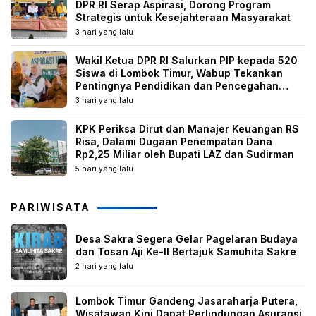
DPR RI Serap Aspirasi, Dorong Program
Strategis untuk Kesejahteraan Masyarakat
3 hari yang lalu
Wakil Ketua DPR RI Salurkan PIP kepada 520
Siswa di Lombok Timur, Wabup Tekankan
Pentingnya Pendidikan dan Pencegahan
Perkawinan Anak
3 hari yang lalu
KPK Periksa Dirut dan Manajer Keuangan RS
Risa, Dalami Dugaan Penempatan Dana
Rp2,25 Miliar oleh Bupati LAZ dan Sudirman
5 hari yang lalu
PARIWISATA
Desa Sakra Segera Gelar Pagelaran Budaya
dan Tosan Aji Ke-II Bertajuk Samuhita Sakre
2 hari yang lalu
Lombok Timur Gandeng Jasaraharja Putera,
Wisatawan Kini Dapat Perlindungan Asuransi