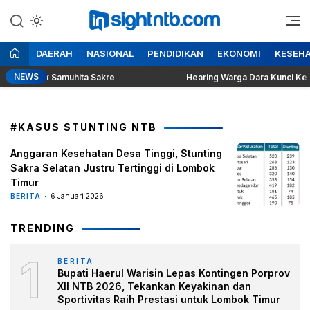
Lewati
ke
Berita Seputar NTB
Insight NTB
konten
DAERAH
NASIONAL
PENDIDIKAN
EKONOMI
KESEH
NEWS
Bertajuk Samuhita Sakre
Hearing Warga Dara Kunci Ke Pend
#KASUS STUNTING NTB
Anggaran Kesehatan Desa Tinggi, Stunting
Sakra Selatan Justru Tertinggi di Lombok
Timur
BERITA
6 Januari 2026
TRENDING
1
BERITA
Bupati Haerul Warisin Lepas Kontingen Porprov
XII NTB 2026, Tekankan Keyakinan dan
Sportivitas Raih Prestasi untuk Lombok Timur