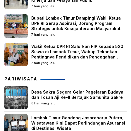
Kinerja dan Pelayanan Publik
7 hari yang lalu
Bupati Lombok Timur Dampingi Wakil Ketua
DPR RI Serap Aspirasi, Dorong Program
Strategis untuk Kesejahteraan Masyarakat
7 hari yang lalu
Wakil Ketua DPR RI Salurkan PIP kepada 520
Siswa di Lombok Timur, Wabup Tekankan
Pentingnya Pendidikan dan Pencegahan
Perkawinan Anak
7 hari yang lalu
PARIWISATA
Desa Sakra Segera Gelar Pagelaran Budaya
dan Tosan Aji Ke-II Bertajuk Samuhita Sakre
6 hari yang lalu
Lombok Timur Gandeng Jasaraharja Putera,
Wisatawan Kini Dapat Perlindungan Asuransi
di Destinasi Wisata