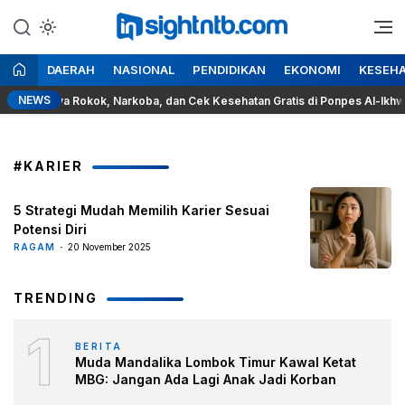
Lewati
ke
Berita Seputar NTB
Insight NTB
konten
DAERAH
NASIONAL
PENDIDIKAN
EKONOMI
KESEH
NEWS
 Bahaya Rokok, Narkoba, dan Cek Kesehatan Gratis di Ponpes Al-Ikhwan S
#KARIER
5 Strategi Mudah Memilih Karier Sesuai
Potensi Diri
RAGAM
20 November 2025
TRENDING
1
BERITA
Muda Mandalika Lombok Timur Kawal Ketat
MBG: Jangan Ada Lagi Anak Jadi Korban