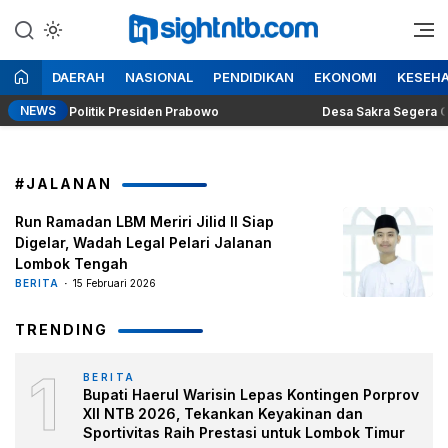
Lewati
ke
Berita Seputar NTB
Insight NTB
konten
DAERAH
NASIONAL
PENDIDIKAN
EKONOMI
KESEH
NEWS
Dilema Politik Presiden Prabowo
Desa Sakra Segera Gelar P
#JALANAN
Run Ramadan LBM Meriri Jilid II Siap
Digelar, Wadah Legal Pelari Jalanan
Lombok Tengah
BERITA
15 Februari 2026
TRENDING
1
BERITA
Bupati Haerul Warisin Lepas Kontingen Porprov
XII NTB 2026, Tekankan Keyakinan dan
Sportivitas Raih Prestasi untuk Lombok Timur