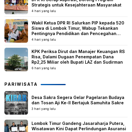
Strategis untuk Kesejahteraan Masyarakat
4 hari yang lalu
Wakil Ketua DPR RI Salurkan PIP kepada 520
Siswa di Lombok Timur, Wabup Tekankan
Pentingnya Pendidikan dan Pencegahan
Perkawinan Anak
4 hari yang lalu
KPK Periksa Dirut dan Manajer Keuangan RS
Risa, Dalami Dugaan Penempatan Dana
Rp2,25 Miliar oleh Bupati LAZ dan Sudirman
6 hari yang lalu
PARIWISATA
Desa Sakra Segera Gelar Pagelaran Budaya
dan Tosan Aji Ke-II Bertajuk Samuhita Sakre
3 hari yang lalu
Lombok Timur Gandeng Jasaraharja Putera,
Wisatawan Kini Dapat Perlindungan Asuransi