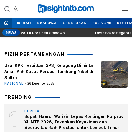
Lewati
ke
Berita Seputar NTB
Insight NTB
konten
DAERAH
NASIONAL
PENDIDIKAN
EKONOMI
KESEH
NEWS
Dilema Politik Presiden Prabowo
Desa Sakra Segera Gelar 
#IZIN PERTAMBANGAN
Usai KPK Terbitkan SP3, Kejagung Diminta
Ambil Alih Kasus Korupsi Tambang Nikel di
Sultra
NASIONAL
26 Desember 2025
TRENDING
1
BERITA
Bupati Haerul Warisin Lepas Kontingen Porprov
XII NTB 2026, Tekankan Keyakinan dan
Sportivitas Raih Prestasi untuk Lombok Timur