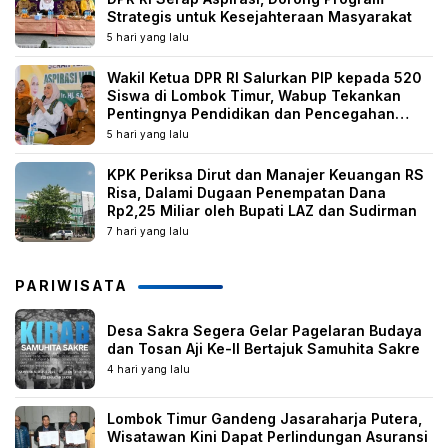
Strategis untuk Kesejahteraan Masyarakat
5 hari yang lalu
Wakil Ketua DPR RI Salurkan PIP kepada 520
Siswa di Lombok Timur, Wabup Tekankan
Pentingnya Pendidikan dan Pencegahan
Perkawinan Anak
5 hari yang lalu
KPK Periksa Dirut dan Manajer Keuangan RS
Risa, Dalami Dugaan Penempatan Dana
Rp2,25 Miliar oleh Bupati LAZ dan Sudirman
7 hari yang lalu
PARIWISATA
Desa Sakra Segera Gelar Pagelaran Budaya
dan Tosan Aji Ke-II Bertajuk Samuhita Sakre
4 hari yang lalu
Lombok Timur Gandeng Jasaraharja Putera,
Wisatawan Kini Dapat Perlindungan Asuransi