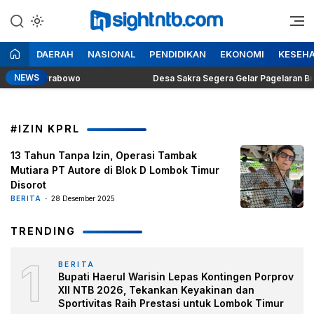
Lewati
ke
Berita Seputar NTB
Insight NTB
konten
DAERAH
NASIONAL
PENDIDIKAN
EKONOMI
KESEH
NEWS
residen Prabowo
Desa Sakra Segera Gelar Pagelaran Budaya 
#IZIN KPRL
13 Tahun Tanpa Izin, Operasi Tambak
Mutiara PT Autore di Blok D Lombok Timur
Disorot
BERITA
28 Desember 2025
TRENDING
1
BERITA
Bupati Haerul Warisin Lepas Kontingen Porprov
XII NTB 2026, Tekankan Keyakinan dan
Sportivitas Raih Prestasi untuk Lombok Timur