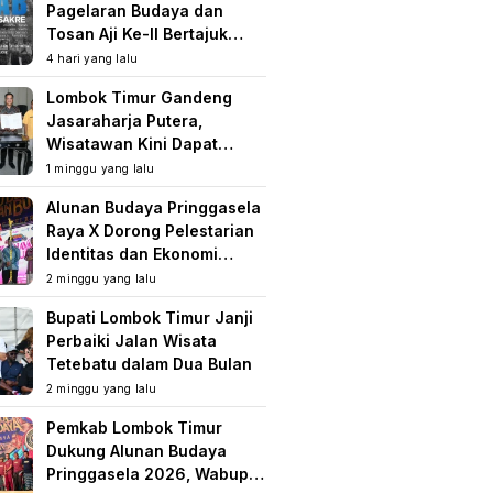
Pagelaran Budaya dan
Tosan Aji Ke-II Bertajuk
Samuhita Sakre
4 hari yang lalu
Lombok Timur Gandeng
Jasaraharja Putera,
Wisatawan Kini Dapat
Perlindungan Asuransi di
1 minggu yang lalu
Destinasi Wisata
Alunan Budaya Pringgasela
Raya X Dorong Pelestarian
Identitas dan Ekonomi
Masyarakat
2 minggu yang lalu
Bupati Lombok Timur Janji
Perbaiki Jalan Wisata
Tetebatu dalam Dua Bulan
2 minggu yang lalu
Pemkab Lombok Timur
Dukung Alunan Budaya
Pringgasela 2026, Wabup: