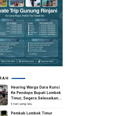
RAH
Hearing Warga Dara Kunci
Ke Pendopo Bupati Lombok
Timur, Segera Selesaikan
Konflik Agraria Eks HGU
5 hari yang lalu
Tanjung Kenanga
Pemkab Lombok Timur