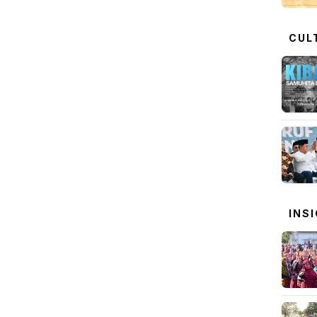
CUL
INS