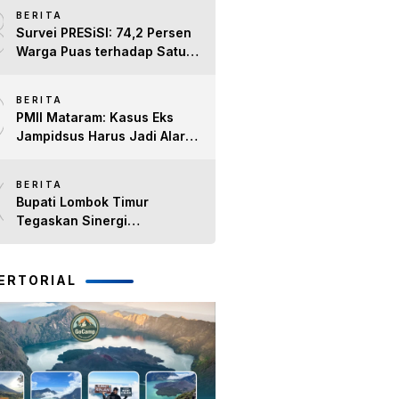
8
BERITA
Survei PRESiSI: 74,2 Persen
Warga Puas terhadap Satu
Tahun Kinerja Bupati Lombok
9
Timur H. Haerul Warisin
BERITA
PMII Mataram: Kasus Eks
Jampidsus Harus Jadi Alarm
Penegakan Hukum di NTB
10
BERITA
Bupati Lombok Timur
Tegaskan Sinergi
Forkopimda Tetap Solid pada
Pisah Sambut Dandim 1615
dan Kapolres Lombok Timur
ERTORIAL