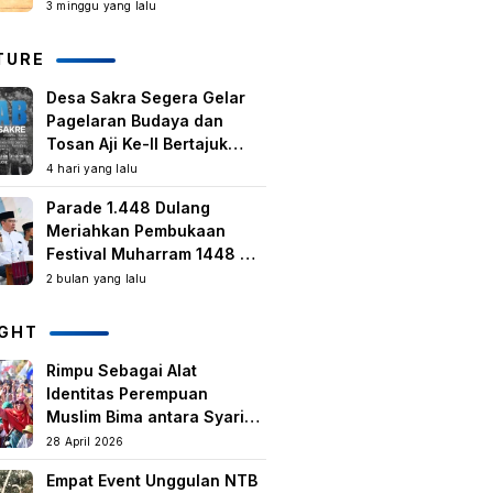
Kegiatan Berbasis
3 minggu yang lalu
Masyarakat Harus Terus
Tumbuh
TURE
Desa Sakra Segera Gelar
Pagelaran Budaya dan
Tosan Aji Ke-II Bertajuk
Samuhita Sakre
4 hari yang lalu
Parade 1.448 Dulang
Meriahkan Pembukaan
Festival Muharram 1448 H
di Lombok Timur
2 bulan yang lalu
IGHT
Rimpu Sebagai Alat
Identitas Perempuan
Muslim Bima antara Syariat,
Tradisi lokal, dan
28 April 2026
Manifestasi Nilai-nilai
Empat Event Unggulan NTB
keislaman