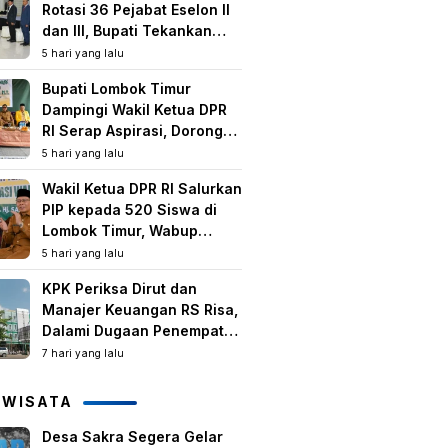
Rotasi 36 Pejabat Eselon II
dan III, Bupati Tekankan
Peningkatan Kinerja dan
5 hari yang lalu
Pelayanan Publik
Bupati Lombok Timur
Dampingi Wakil Ketua DPR
RI Serap Aspirasi, Dorong
Program Strategis untuk
5 hari yang lalu
Kesejahteraan Masyarakat
Wakil Ketua DPR RI Salurkan
PIP kepada 520 Siswa di
Lombok Timur, Wabup
Tekankan Pentingnya
5 hari yang lalu
Pendidikan dan
KPK Periksa Dirut dan
Pencegahan Perkawinan
Manajer Keuangan RS Risa,
Anak
Dalami Dugaan Penempatan
Dana Rp2,25 Miliar oleh
7 hari yang lalu
Bupati LAZ dan Sudirman
IWISATA
Desa Sakra Segera Gelar