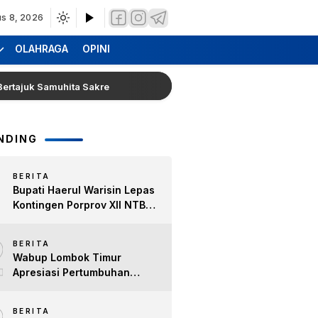
s 8, 2026
OLAHRAGA
OPINI
k Samuhita Sakre
Hearing Warga Dara Kunci Ke Pendop
NDING
BERITA
Bupati Haerul Warisin Lepas
Kontingen Porprov XII NTB
2026, Tekankan Keyakinan
2
dan Sportivitas Raih Prestasi
BERITA
untuk Lombok Timur
Wabup Lombok Timur
Apresiasi Pertumbuhan
Bisnis Kopi, Dorong Ekonomi
Lokal dan Pemberdayaan
BERITA
Difabel