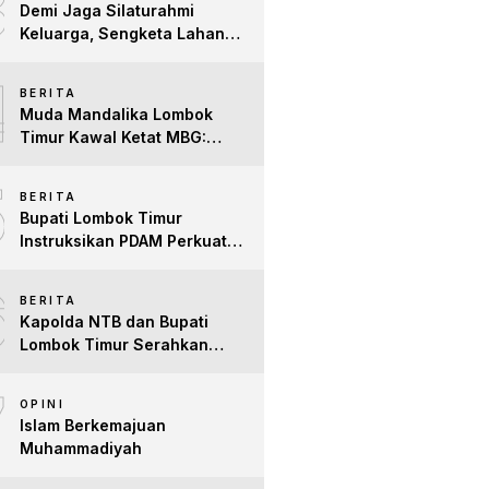
3
Demi Jaga Silaturahmi
Keluarga, Sengketa Lahan
Tower di Lombok Timur
4
Berakhir Damai
BERITA
Muda Mandalika Lombok
Timur Kawal Ketat MBG:
Jangan Ada Lagi Anak Jadi
5
Korban
BERITA
Bupati Lombok Timur
Instruksikan PDAM Perkuat
Mitigasi Kekeringan, Pastikan
6
Hak Air Bersih Warga Tetap
BERITA
Terpenuhi
Kapolda NTB dan Bupati
Lombok Timur Serahkan
Santunan untuk Anak Yatim
7
dan Lansia, Perkuat Sinergi
OPINI
Kepedulian Sosial
Islam Berkemajuan
Muhammadiyah