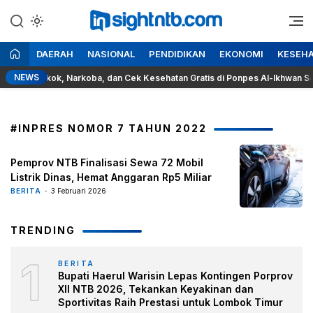
Lewati
ke
Berita Seputar NTB
Insight NTB
konten
DAERAH
NASIONAL
PENDIDIKAN
EKONOMI
KESEH
NEWS
aya Rokok, Narkoba, dan Cek Kesehatan Gratis di Ponpes Al-Ikhwan Sesait
#INPRES NOMOR 7 TAHUN 2022
Pemprov NTB Finalisasi Sewa 72 Mobil
Listrik Dinas, Hemat Anggaran Rp5 Miliar
BERITA
3 Februari 2026
TRENDING
1
BERITA
Bupati Haerul Warisin Lepas Kontingen Porprov
XII NTB 2026, Tekankan Keyakinan dan
Sportivitas Raih Prestasi untuk Lombok Timur