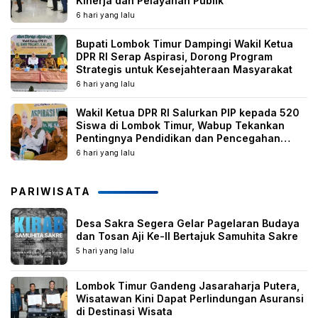
Kinerja dan Pelayanan Publik
6 hari yang lalu
Bupati Lombok Timur Dampingi Wakil Ketua
DPR RI Serap Aspirasi, Dorong Program
Strategis untuk Kesejahteraan Masyarakat
6 hari yang lalu
Wakil Ketua DPR RI Salurkan PIP kepada 520
Siswa di Lombok Timur, Wabup Tekankan
Pentingnya Pendidikan dan Pencegahan
Perkawinan Anak
6 hari yang lalu
PARIWISATA
Desa Sakra Segera Gelar Pagelaran Budaya
dan Tosan Aji Ke-II Bertajuk Samuhita Sakre
5 hari yang lalu
Lombok Timur Gandeng Jasaraharja Putera,
Wisatawan Kini Dapat Perlindungan Asuransi
di Destinasi Wisata