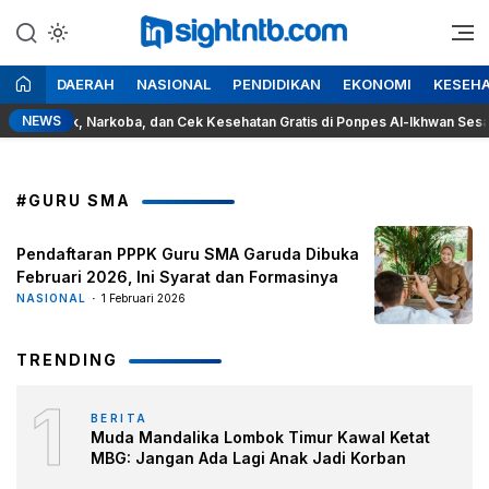
Lewati
ke
Berita Seputar NTB
Insight NTB
konten
DAERAH
NASIONAL
PENDIDIKAN
EKONOMI
KESEH
NEWS
 Rokok, Narkoba, dan Cek Kesehatan Gratis di Ponpes Al-Ikhwan Sesait
#GURU SMA
Pendaftaran PPPK Guru SMA Garuda Dibuka
Februari 2026, Ini Syarat dan Formasinya
NASIONAL
1 Februari 2026
TRENDING
1
BERITA
Muda Mandalika Lombok Timur Kawal Ketat
MBG: Jangan Ada Lagi Anak Jadi Korban