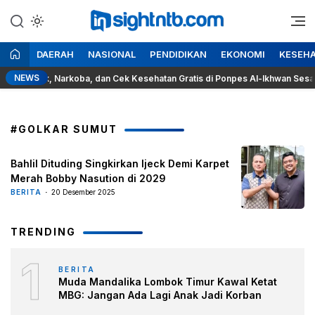
Lewati
ke
Berita Seputar NTB
Insight NTB
konten
DAERAH
NASIONAL
PENDIDIKAN
EKONOMI
KESEH
NEWS
 Rokok, Narkoba, dan Cek Kesehatan Gratis di Ponpes Al-Ikhwan Sesait
#GOLKAR SUMUT
Bahlil Dituding Singkirkan Ijeck Demi Karpet
Merah Bobby Nasution di 2029
BERITA
20 Desember 2025
TRENDING
1
BERITA
Muda Mandalika Lombok Timur Kawal Ketat
MBG: Jangan Ada Lagi Anak Jadi Korban