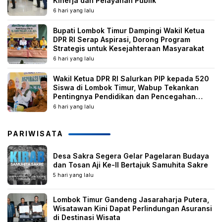
Kinerja dan Pelayanan Publik
6 hari yang lalu
Bupati Lombok Timur Dampingi Wakil Ketua
DPR RI Serap Aspirasi, Dorong Program
Strategis untuk Kesejahteraan Masyarakat
6 hari yang lalu
Wakil Ketua DPR RI Salurkan PIP kepada 520
Siswa di Lombok Timur, Wabup Tekankan
Pentingnya Pendidikan dan Pencegahan
Perkawinan Anak
6 hari yang lalu
PARIWISATA
Desa Sakra Segera Gelar Pagelaran Budaya
dan Tosan Aji Ke-II Bertajuk Samuhita Sakre
5 hari yang lalu
Lombok Timur Gandeng Jasaraharja Putera,
Wisatawan Kini Dapat Perlindungan Asuransi
di Destinasi Wisata