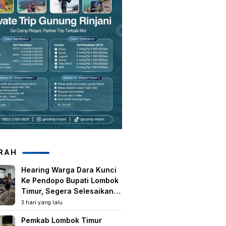
RAH
Hearing Warga Dara Kunci
Ke Pendopo Bupati Lombok
Timur, Segera Selesaikan
Konflik Agraria Eks HGU
3 hari yang lalu
Tanjung Kenanga
Pemkab Lombok Timur