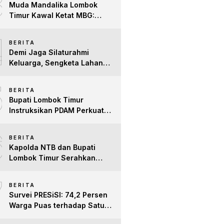
3
Muda Mandalika Lombok
Timur Kawal Ketat MBG:
Jangan Ada Lagi Anak Jadi
4
Korban
BERITA
Demi Jaga Silaturahmi
Keluarga, Sengketa Lahan
Tower di Lombok Timur
5
Berakhir Damai
BERITA
Bupati Lombok Timur
Instruksikan PDAM Perkuat
Mitigasi Kekeringan, Pastikan
6
Hak Air Bersih Warga Tetap
BERITA
Terpenuhi
Kapolda NTB dan Bupati
Lombok Timur Serahkan
Santunan untuk Anak Yatim
7
dan Lansia, Perkuat Sinergi
BERITA
Kepedulian Sosial
Survei PRESiSI: 74,2 Persen
Warga Puas terhadap Satu
Tahun Kinerja Bupati Lombok