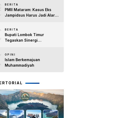
8
Timur H. Haerul Warisin
BERITA
PMII Mataram: Kasus Eks
Jampidsus Harus Jadi Alarm
Penegakan Hukum di NTB
9
BERITA
Bupati Lombok Timur
Tegaskan Sinergi
Forkopimda Tetap Solid pada
10
Pisah Sambut Dandim 1615
OPINI
dan Kapolres Lombok Timur
Islam Berkemajuan
Muhammadiyah
ERTORIAL