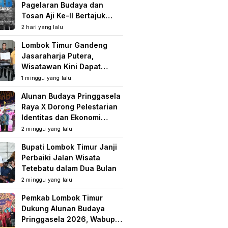
Pagelaran Budaya dan
Tosan Aji Ke-II Bertajuk
Samuhita Sakre
2 hari yang lalu
Lombok Timur Gandeng
Jasaraharja Putera,
Wisatawan Kini Dapat
Perlindungan Asuransi di
1 minggu yang lalu
Destinasi Wisata
Alunan Budaya Pringgasela
Raya X Dorong Pelestarian
Identitas dan Ekonomi
Masyarakat
2 minggu yang lalu
Bupati Lombok Timur Janji
Perbaiki Jalan Wisata
Tetebatu dalam Dua Bulan
2 minggu yang lalu
Pemkab Lombok Timur
Dukung Alunan Budaya
Pringgasela 2026, Wabup: