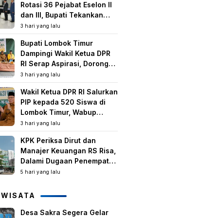
Rotasi 36 Pejabat Eselon II
dan III, Bupati Tekankan
Peningkatan Kinerja dan
3 hari yang lalu
Pelayanan Publik
Bupati Lombok Timur
Dampingi Wakil Ketua DPR
RI Serap Aspirasi, Dorong
Program Strategis untuk
3 hari yang lalu
Kesejahteraan Masyarakat
Wakil Ketua DPR RI Salurkan
PIP kepada 520 Siswa di
Lombok Timur, Wabup
Tekankan Pentingnya
3 hari yang lalu
Pendidikan dan
KPK Periksa Dirut dan
Pencegahan Perkawinan
Manajer Keuangan RS Risa,
Anak
Dalami Dugaan Penempatan
Dana Rp2,25 Miliar oleh
5 hari yang lalu
Bupati LAZ dan Sudirman
IWISATA
Desa Sakra Segera Gelar