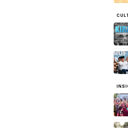
CUL
INS