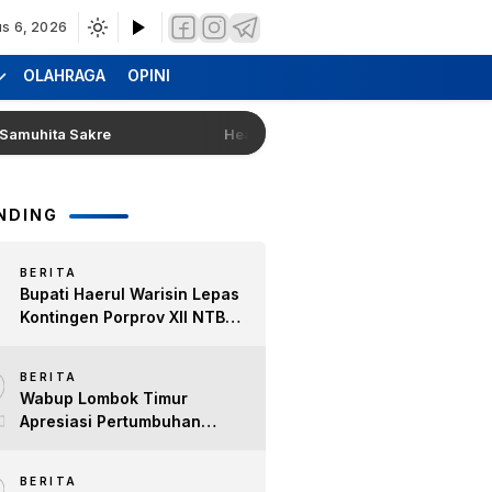
s 6, 2026
OLAHRAGA
OPINI
ita Sakre
Hearing Warga Dara Kunci Ke Pendopo Bupat
NDING
BERITA
Bupati Haerul Warisin Lepas
Kontingen Porprov XII NTB
2026, Tekankan Keyakinan
2
dan Sportivitas Raih Prestasi
BERITA
untuk Lombok Timur
Wabup Lombok Timur
Apresiasi Pertumbuhan
Bisnis Kopi, Dorong Ekonomi
Lokal dan Pemberdayaan
BERITA
Difabel