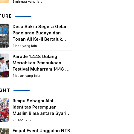
Kegiatan Berbasis
3 minggu yang lalu
Masyarakat Harus Terus
Tumbuh
TURE
Desa Sakra Segera Gelar
Pagelaran Budaya dan
Tosan Aji Ke-II Bertajuk
Samuhita Sakre
2 hari yang lalu
Parade 1.448 Dulang
Meriahkan Pembukaan
Festival Muharram 1448 H
di Lombok Timur
2 bulan yang lalu
IGHT
Rimpu Sebagai Alat
Identitas Perempuan
Muslim Bima antara Syariat,
Tradisi lokal, dan
28 April 2026
Manifestasi Nilai-nilai
Empat Event Unggulan NTB
keislaman