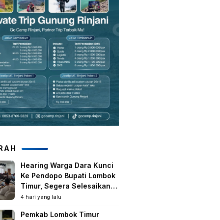
RAH
Hearing Warga Dara Kunci
Ke Pendopo Bupati Lombok
Timur, Segera Selesaikan
Konflik Agraria Eks HGU
4 hari yang lalu
Tanjung Kenanga
Pemkab Lombok Timur