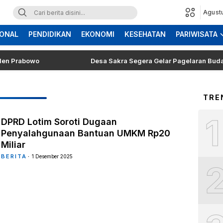
Agust
ONAL
PENDIDIKAN
EKONOMI
KESEHATAN
PARIWISATA
rabowo
Desa Sakra Segera Gelar Pagelaran Budaya dan 
TRE
1
DPRD Lotim Soroti Dugaan
Penyalahgunaan Bantuan UMKM Rp20
Miliar
BERITA
1 Desember 2025