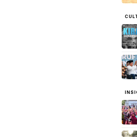
CUL
INS