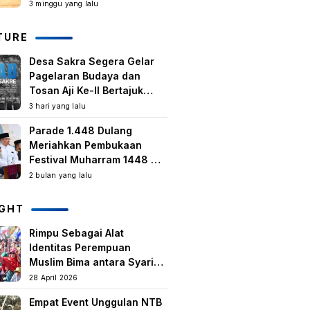
Kegiatan Berbasis
3 minggu yang lalu
Masyarakat Harus Terus
Tumbuh
TURE
Desa Sakra Segera Gelar
Pagelaran Budaya dan
Tosan Aji Ke-II Bertajuk
Samuhita Sakre
3 hari yang lalu
Parade 1.448 Dulang
Meriahkan Pembukaan
Festival Muharram 1448 H
di Lombok Timur
2 bulan yang lalu
IGHT
Rimpu Sebagai Alat
Identitas Perempuan
Muslim Bima antara Syariat,
Tradisi lokal, dan
28 April 2026
Manifestasi Nilai-nilai
Empat Event Unggulan NTB
keislaman