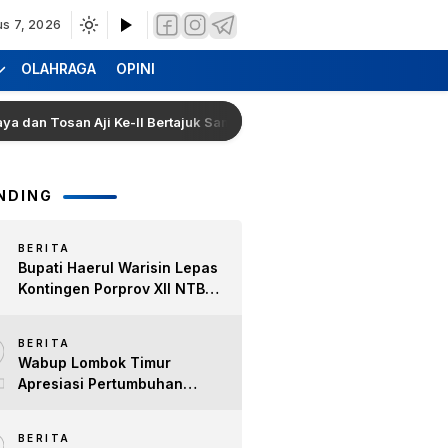
us 7, 2026
OLAHRAGA
OPINI
Tosan Aji Ke-II Bertajuk Samuhita Sakre
Hearing Warg
NDING
BERITA
Bupati Haerul Warisin Lepas
Kontingen Porprov XII NTB
2026, Tekankan Keyakinan
2
dan Sportivitas Raih Prestasi
BERITA
untuk Lombok Timur
Wabup Lombok Timur
Apresiasi Pertumbuhan
Bisnis Kopi, Dorong Ekonomi
Lokal dan Pemberdayaan
BERITA
Difabel