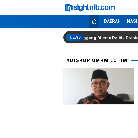
Lewati
ke
konten
Insight NTB
Berita Seputar NTB
DAERAH
NASI
NEWS
 Kapolri Kembali Menguat, Pakar Singgung Dilema Politik Presiden P
#DISKOP UMKM LOTIM