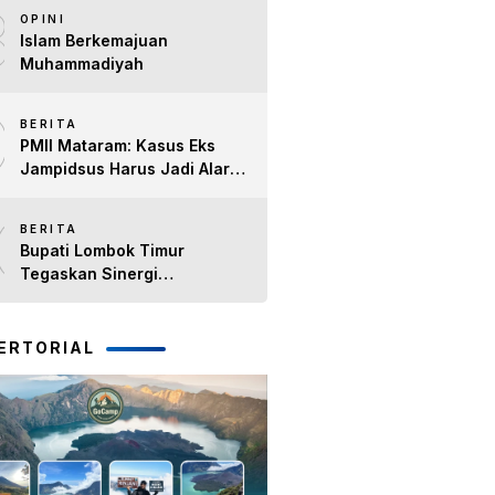
8
Timur H. Haerul Warisin
OPINI
Islam Berkemajuan
Muhammadiyah
9
BERITA
PMII Mataram: Kasus Eks
Jampidsus Harus Jadi Alarm
Penegakan Hukum di NTB
10
BERITA
Bupati Lombok Timur
Tegaskan Sinergi
Forkopimda Tetap Solid pada
Pisah Sambut Dandim 1615
dan Kapolres Lombok Timur
ERTORIAL