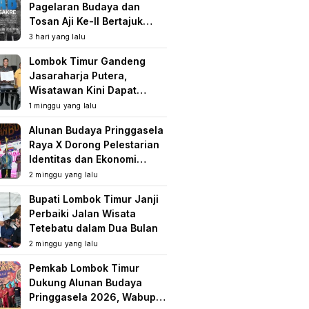
Pagelaran Budaya dan
Tosan Aji Ke-II Bertajuk
Samuhita Sakre
3 hari yang lalu
Lombok Timur Gandeng
Jasaraharja Putera,
Wisatawan Kini Dapat
Perlindungan Asuransi di
1 minggu yang lalu
Destinasi Wisata
Alunan Budaya Pringgasela
Raya X Dorong Pelestarian
Identitas dan Ekonomi
Masyarakat
2 minggu yang lalu
Bupati Lombok Timur Janji
Perbaiki Jalan Wisata
Tetebatu dalam Dua Bulan
2 minggu yang lalu
Pemkab Lombok Timur
Dukung Alunan Budaya
Pringgasela 2026, Wabup: