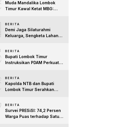
3
Muda Mandalika Lombok
Timur Kawal Ketat MBG:
Jangan Ada Lagi Anak Jadi
4
Korban
BERITA
Demi Jaga Silaturahmi
Keluarga, Sengketa Lahan
Tower di Lombok Timur
5
Berakhir Damai
BERITA
Bupati Lombok Timur
Instruksikan PDAM Perkuat
Mitigasi Kekeringan, Pastikan
6
Hak Air Bersih Warga Tetap
BERITA
Terpenuhi
Kapolda NTB dan Bupati
Lombok Timur Serahkan
Santunan untuk Anak Yatim
7
dan Lansia, Perkuat Sinergi
BERITA
Kepedulian Sosial
Survei PRESiSI: 74,2 Persen
Warga Puas terhadap Satu
Tahun Kinerja Bupati Lombok