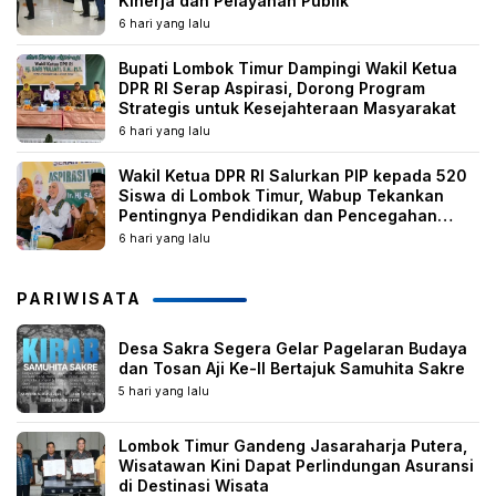
Kinerja dan Pelayanan Publik
6 hari yang lalu
Bupati Lombok Timur Dampingi Wakil Ketua
DPR RI Serap Aspirasi, Dorong Program
Strategis untuk Kesejahteraan Masyarakat
6 hari yang lalu
Wakil Ketua DPR RI Salurkan PIP kepada 520
Siswa di Lombok Timur, Wabup Tekankan
Pentingnya Pendidikan dan Pencegahan
Perkawinan Anak
6 hari yang lalu
PARIWISATA
Desa Sakra Segera Gelar Pagelaran Budaya
dan Tosan Aji Ke-II Bertajuk Samuhita Sakre
5 hari yang lalu
Lombok Timur Gandeng Jasaraharja Putera,
Wisatawan Kini Dapat Perlindungan Asuransi
di Destinasi Wisata