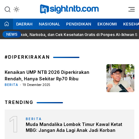
Lewati
ke
Berita Seputar NTB
Insight NTB
konten
DAERAH
NASIONAL
PENDIDIKAN
EKONOMI
KESEH
NEWS
aya Rokok, Narkoba, dan Cek Kesehatan Gratis di Ponpes Al-Ikhwan Sesait
#DIPERKIRAKAN
Kenaikan UMP NTB 2026 Diperkirakan
Rendah, Hanya Sekitar Rp70 Ribu
BERITA
19 Desember 2025
TRENDING
1
BERITA
Muda Mandalika Lombok Timur Kawal Ketat
MBG: Jangan Ada Lagi Anak Jadi Korban