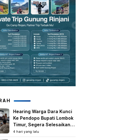
RAH
Hearing Warga Dara Kunci
Ke Pendopo Bupati Lombok
Timur, Segera Selesaikan
Konflik Agraria Eks HGU
4 hari yang lalu
Tanjung Kenanga