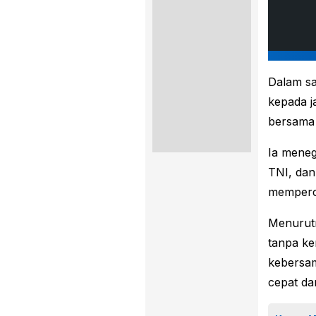
Dalam s
kepada ja
bersama 
Ia meneg
TNI, dan
memperc
Menurutn
tanpa ke
kebersam
cepat da