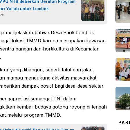
MPG NTB Beberkan Deretan Program
ari Yuliati untuk Lombok
026
uga menjelaskan bahwa Desa Paok Lombok
sebagai lokasi TMMD karena merupakan kawasan
s sentra pangan dan hortikultura di Kecamatan
.
ktur yang dibangun, seperti talut dan jalan,
kan mampu mendukung aktivitas masyarakat
mberikan dampak positif bagi desa-desa sekitar.
 mengapresiasi semangat TNI dalam
itkan kembali budaya gotong royong di tengah
kat melalui program TMMD.
PAR