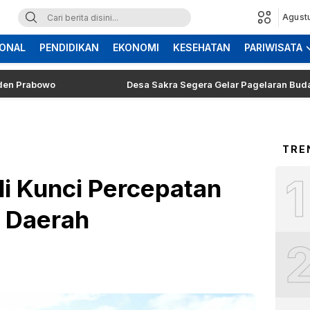
Agust
ONAL
PENDIDIKAN
EKONOMI
KESEHATAN
PARIWISATA
abowo
Desa Sakra Segera Gelar Pagelaran Budaya dan T
TRE
1
di Kunci Percepatan
 Daerah