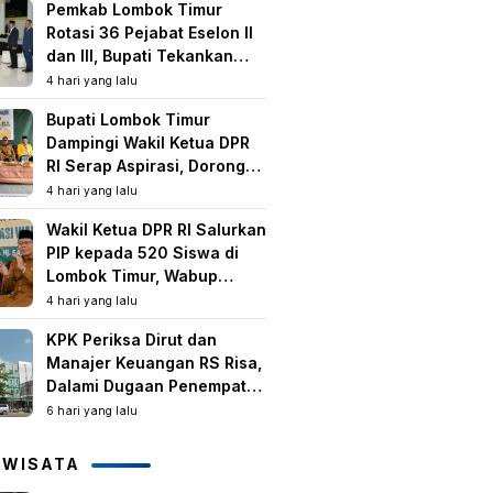
Pemkab Lombok Timur
Rotasi 36 Pejabat Eselon II
dan III, Bupati Tekankan
Peningkatan Kinerja dan
4 hari yang lalu
Pelayanan Publik
Bupati Lombok Timur
Dampingi Wakil Ketua DPR
RI Serap Aspirasi, Dorong
Program Strategis untuk
4 hari yang lalu
Kesejahteraan Masyarakat
Wakil Ketua DPR RI Salurkan
PIP kepada 520 Siswa di
Lombok Timur, Wabup
Tekankan Pentingnya
4 hari yang lalu
Pendidikan dan
KPK Periksa Dirut dan
Pencegahan Perkawinan
Manajer Keuangan RS Risa,
Anak
Dalami Dugaan Penempatan
Dana Rp2,25 Miliar oleh
6 hari yang lalu
Bupati LAZ dan Sudirman
IWISATA