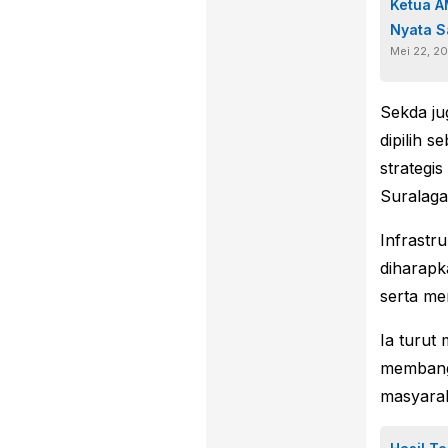
Ketua A
Nyata S
Mei 22, 2
Sekda j
dipilih 
strategi
Suralaga
Infrastru
diharap
serta me
Ia turut
membangk
masyara