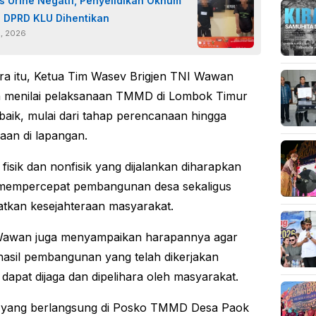
es Urine Negatif, Penyelidikan Oknum
 DPRD KLU Dihentikan
2, 2026
a itu, Ketua Tim Wasev Brigjen TNI Wawan
n menilai pelaksanaan TMMD di Lombok Timur
 baik, mulai dari tahap perencanaan hingga
aan di lapangan.
fisik dan nonfisik yang dijalankan diharapkan
empercepat pembangunan desa sekaligus
tkan kesejahteraan masyarakat.
 Wawan juga menyampaikan harapannya agar
hasil pembangunan yang telah dikerjakan
dapat dijaga dan dipelihara oleh masyarakat.
n yang berlangsung di Posko TMMD Desa Paok