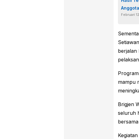
Hasil T
Anggota
Februari 1
Sementar
Setiawa
berjalan
pelaksan
Program 
mampu m
meningka
Brigjen
seluruh 
bersama 
Kegiata