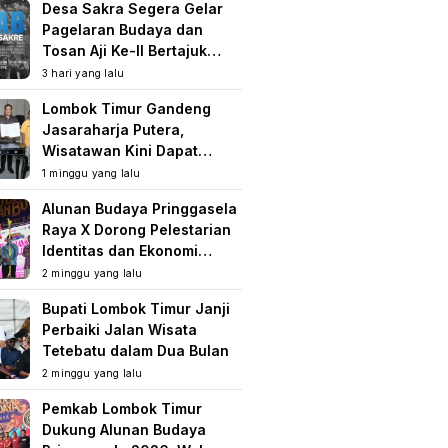
Desa Sakra Segera Gelar
Pagelaran Budaya dan
Tosan Aji Ke-II Bertajuk
Samuhita Sakre
3 hari yang lalu
Lombok Timur Gandeng
Jasaraharja Putera,
Wisatawan Kini Dapat
Perlindungan Asuransi di
1 minggu yang lalu
Destinasi Wisata
Alunan Budaya Pringgasela
Raya X Dorong Pelestarian
Identitas dan Ekonomi
Masyarakat
2 minggu yang lalu
Bupati Lombok Timur Janji
Perbaiki Jalan Wisata
Tetebatu dalam Dua Bulan
2 minggu yang lalu
Pemkab Lombok Timur
Dukung Alunan Budaya