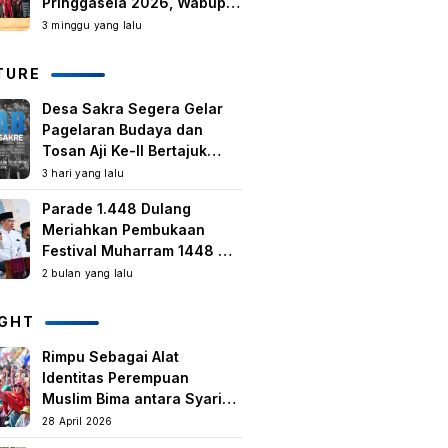
Pringgasela 2026, Wabup:
Kegiatan Berbasis
3 minggu yang lalu
Masyarakat Harus Terus
Tumbuh
TURE
Desa Sakra Segera Gelar
Pagelaran Budaya dan
Tosan Aji Ke-II Bertajuk
Samuhita Sakre
3 hari yang lalu
Parade 1.448 Dulang
Meriahkan Pembukaan
Festival Muharram 1448 H
di Lombok Timur
2 bulan yang lalu
IGHT
Rimpu Sebagai Alat
Identitas Perempuan
Muslim Bima antara Syariat,
Tradisi lokal, dan
28 April 2026
Manifestasi Nilai-nilai