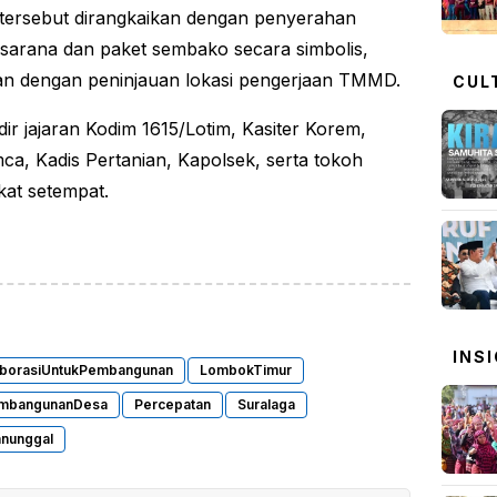
ersebut dirangkaikan dengan penyerahan
sarana dan paket sembako secara simbolis,
kan dengan peninjauan lokasi pengerjaan TMMD.
CUL
dir jajaran Kodim 1615/Lotim, Kasiter Korem,
ca, Kadis Pertanian, Kapolsek, serta tokoh
at setempat.
INS
aborasiUntukPembangunan
LombokTimur
mbangunanDesa
Percepatan
Suralaga
nunggal