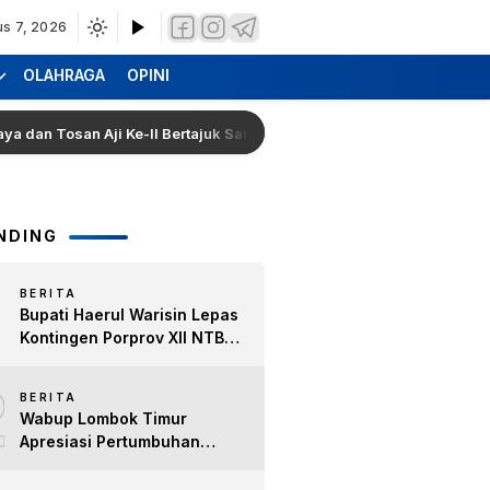
us 7, 2026
OLAHRAGA
OPINI
osan Aji Ke-II Bertajuk Samuhita Sakre
Hearing Warga
NDING
BERITA
Bupati Haerul Warisin Lepas
Kontingen Porprov XII NTB
2026, Tekankan Keyakinan
2
dan Sportivitas Raih Prestasi
BERITA
untuk Lombok Timur
Wabup Lombok Timur
Apresiasi Pertumbuhan
Bisnis Kopi, Dorong Ekonomi
Lokal dan Pemberdayaan