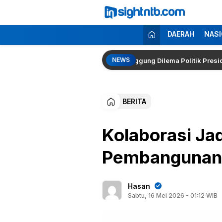
Lewati
ke
konten
Insight NTB
Berita Seputar NTB
DAERAH
NASI
NEWS
Kapolri Kembali Menguat, Pakar Singgung Dilema Politik Presiden Pr
BERITA
Kolaborasi Ja
Pembangunan
Hasan
Sabtu, 16 Mei 2026 - 01:12 WIB