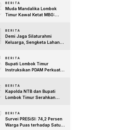
3
BERITA
Difabel
Muda Mandalika Lombok
Timur Kawal Ketat MBG:
Jangan Ada Lagi Anak Jadi
4
Korban
BERITA
Demi Jaga Silaturahmi
Keluarga, Sengketa Lahan
Tower di Lombok Timur
5
Berakhir Damai
BERITA
Bupati Lombok Timur
Instruksikan PDAM Perkuat
Mitigasi Kekeringan, Pastikan
6
Hak Air Bersih Warga Tetap
BERITA
Terpenuhi
Kapolda NTB dan Bupati
Lombok Timur Serahkan
Santunan untuk Anak Yatim
7
dan Lansia, Perkuat Sinergi
BERITA
Kepedulian Sosial
Survei PRESiSI: 74,2 Persen
Warga Puas terhadap Satu