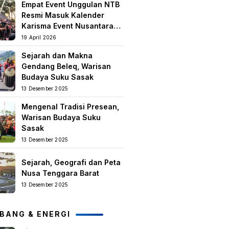
Empat Event Unggulan NTB
keislaman
Resmi Masuk Kalender
Karisma Event Nusantara
(KEN) 2026
19 April 2026
Sejarah dan Makna
Gendang Beleq, Warisan
Budaya Suku Sasak
13 Desember 2025
Mengenal Tradisi Presean,
Warisan Budaya Suku
Sasak
13 Desember 2025
Sejarah, Geografi dan Peta
Nusa Tenggara Barat
13 Desember 2025
BANG & ENERGI