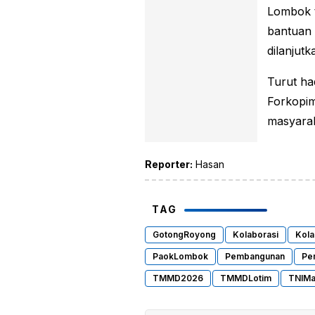
Lombok t
bantuan 
dilanjut
Turut ha
Forkopim
masyarak
Reporter:
Hasan
TAG
GotongRoyong
Kolaborasi
Kol
PaokLombok
Pembangunan
Pe
TMMD2026
TMMDLotim
TNIMa