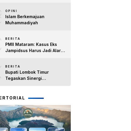
Tahun Kinerja Bupati Lombok
8
Timur H. Haerul Warisin
OPINI
Islam Berkemajuan
Muhammadiyah
9
BERITA
PMII Mataram: Kasus Eks
Jampidsus Harus Jadi Alarm
Penegakan Hukum di NTB
10
BERITA
Bupati Lombok Timur
Tegaskan Sinergi
Forkopimda Tetap Solid pada
Pisah Sambut Dandim 1615
dan Kapolres Lombok Timur
ERTORIAL