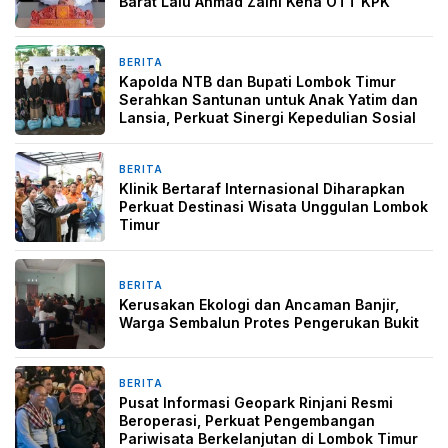
Barat Lalu Ahmad Zaini Kena OTT KPK
BERITA
4 minggu yang lalu
Kapolda NTB dan Bupati Lombok Timur
Serahkan Santunan untuk Anak Yatim dan
Lansia, Perkuat Sinergi Kepedulian Sosial
BERITA
2 bulan yang lalu
Klinik Bertaraf Internasional Diharapkan
Perkuat Destinasi Wisata Unggulan Lombok
Timur
BERITA
2 bulan yang lalu
Kerusakan Ekologi dan Ancaman Banjir,
Warga Sembalun Protes Pengerukan Bukit
BERITA
3 Mei 2026
Pusat Informasi Geopark Rinjani Resmi
Beroperasi, Perkuat Pengembangan
Pariwisata Berkelanjutan di Lombok Timur