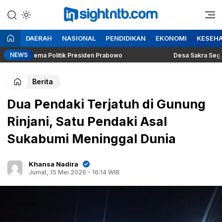
Lewati
ke
Berita Seputar NTB
Insight NTB
konten
DAERAH
NASIONAL
PENDIDIKAN
EKONOMI
KESEH
NEWS
ng Dilema Politik Presiden Prabowo
Desa Sakra Segera Gela
Berita
Dua Pendaki Terjatuh di Gunung
Rinjani, Satu Pendaki Asal
Sukabumi Meninggal Dunia
Khansa Nadira
Jumat, 15 Mei 2026 - 16:14 WIB