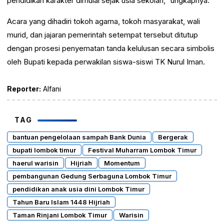
pendidikan karakter dimulai sejak usia sekolah,” ungkapnya.
Acara yang dihadiri tokoh agama, tokoh masyarakat, wali
murid, dan jajaran pemerintah setempat tersebut ditutup
dengan prosesi penyematan tanda kelulusan secara simbolis
oleh Bupati kepada perwakilan siswa-siswi TK Nurul Iman.
Reporter:
Alfani
TAG
bantuan pengelolaan sampah Bank Dunia
Bergerak
bupati lombok timur
Festival Muharram Lombok Timur
haerul warisin
Hijriah
Momentum
pembangunan Gedung Serbaguna Lombok Timur
pendidikan anak usia dini Lombok Timur
Tahun Baru Islam 1448 Hijriah
Taman Rinjani Lombok Timur
Warisin