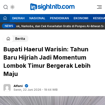
Lewati
ke
Berita Seputar NTB
Insight NTB
konten
DAERAH
NASIONAL
PENDIDIKAN
EKONOMI
KESEH
NEWS
okok, Narkoba, dan Cek Kesehatan Gratis di Ponpes Al-Ikhwan Sesait
Berita
Bupati Haerul Warisin: Tahun
Baru Hijriah Jadi Momentum
Lombok Timur Bergerak Lebih
Maju
Alfani
Senin, 22 Juni 2026 - 19:44 WIB