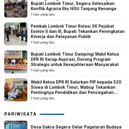
Bupati Lombok Timur, Segera Selesaikan
Konflik Agraria Eks HGU Tanjung Kenanga
7 hari yang lalu
Pemkab Lombok Timur Rotasi 36 Pejabat
Eselon II dan III, Bupati Tekankan Peningkatan
Kinerja dan Pelayanan Publik
7 hari yang lalu
Bupati Lombok Timur Dampingi Wakil Ketua
DPR RI Serap Aspirasi, Dorong Program
Strategis untuk Kesejahteraan Masyarakat
7 hari yang lalu
Wakil Ketua DPR RI Salurkan PIP kepada 520
Siswa di Lombok Timur, Wabup Tekankan
Pentingnya Pendidikan dan Pencegahan
Perkawinan Anak
7 hari yang lalu
PARIWISATA
Desa Sakra Segera Gelar Pagelaran Budaya