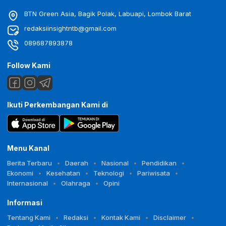
BTN Green Asia, Bagik Polak, Labuapi, Lombok Barat
redaksiinsightntb@gmail.com
089687893878
Follow Kami
Ikuti Perkembangan Kami di
Menu Kanal
Berita Terbaru
Daerah
Nasional
Pendidikan
Ekonomi
Kesehatan
Teknologi
Pariwisata
Internasional
Olahraga
Opini
Informasi
Tentang Kami
Redaksi
Kontak Kami
Disclaimer