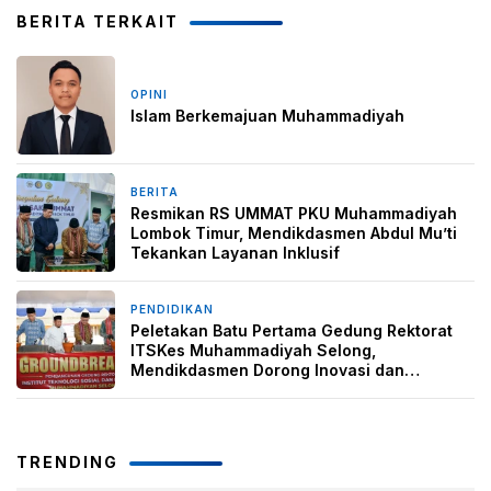
BERITA TERKAIT
OPINI
2 minggu yang lalu
Islam Berkemajuan Muhammadiyah
BERITA
3 bulan yang lalu
Resmikan RS UMMAT PKU Muhammadiyah
Lombok Timur, Mendikdasmen Abdul Mu’ti
Tekankan Layanan Inklusif
PENDIDIKAN
3 bulan yang lalu
Peletakan Batu Pertama Gedung Rektorat
ITSKes Muhammadiyah Selong,
Mendikdasmen Dorong Inovasi dan
Penambahan Prodi
TRENDING