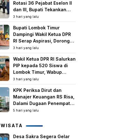
Rotasi 36 Pejabat Eselon II
dan III, Bupati Tekankan
Peningkatan Kinerja dan
3 hari yang lalu
Pelayanan Publik
Bupati Lombok Timur
Dampingi Wakil Ketua DPR
RI Serap Aspirasi, Dorong
Program Strategis untuk
3 hari yang lalu
Kesejahteraan Masyarakat
Wakil Ketua DPR RI Salurkan
PIP kepada 520 Siswa di
Lombok Timur, Wabup
Tekankan Pentingnya
3 hari yang lalu
Pendidikan dan
KPK Periksa Dirut dan
Pencegahan Perkawinan
Manajer Keuangan RS Risa,
Anak
Dalami Dugaan Penempatan
Dana Rp2,25 Miliar oleh
5 hari yang lalu
Bupati LAZ dan Sudirman
IWISATA
Desa Sakra Segera Gelar