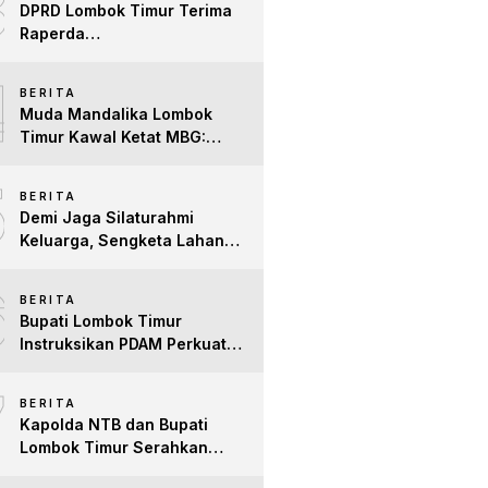
3
DPRD Lombok Timur Terima
Raperda
Pertanggungjawaban APBD
4
2025, Pemda Siap Tindak
BERITA
Lanjuti Masukan untuk
Muda Mandalika Lombok
Perkuat Tata Kelo
Timur Kawal Ketat MBG:
Jangan Ada Lagi Anak Jadi
5
Korban
BERITA
Demi Jaga Silaturahmi
Keluarga, Sengketa Lahan
Tower di Lombok Timur
6
Berakhir Damai
BERITA
Bupati Lombok Timur
Instruksikan PDAM Perkuat
Mitigasi Kekeringan, Pastikan
7
Hak Air Bersih Warga Tetap
BERITA
Terpenuhi
Kapolda NTB dan Bupati
Lombok Timur Serahkan
Santunan untuk Anak Yatim