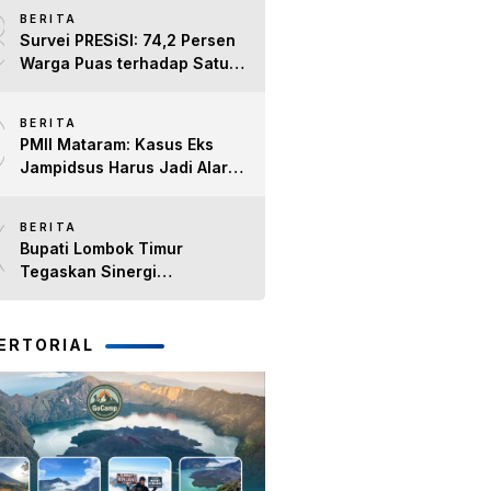
8
dan Lansia, Perkuat Sinergi
BERITA
Kepedulian Sosial
Survei PRESiSI: 74,2 Persen
Warga Puas terhadap Satu
Tahun Kinerja Bupati Lombok
9
Timur H. Haerul Warisin
BERITA
PMII Mataram: Kasus Eks
Jampidsus Harus Jadi Alarm
Penegakan Hukum di NTB
10
BERITA
Bupati Lombok Timur
Tegaskan Sinergi
Forkopimda Tetap Solid pada
Pisah Sambut Dandim 1615
dan Kapolres Lombok Timur
ERTORIAL