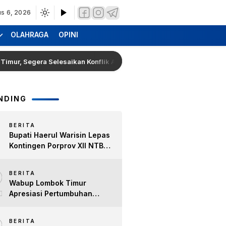
s 6, 2026
OLAHRAGA
OPINI
 Segera Selesaikan Konflik Agraria Eks HGU Tanjung Kenanga
NDING
BERITA
Bupati Haerul Warisin Lepas
Kontingen Porprov XII NTB
2026, Tekankan Keyakinan
2
dan Sportivitas Raih Prestasi
BERITA
untuk Lombok Timur
Wabup Lombok Timur
Apresiasi Pertumbuhan
Bisnis Kopi, Dorong Ekonomi
Lokal dan Pemberdayaan
BERITA
Difabel