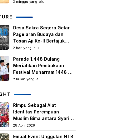
Kegiatan Berbasis
3 minggu yang lalu
Masyarakat Harus Terus
Tumbuh
TURE
Desa Sakra Segera Gelar
Pagelaran Budaya dan
Tosan Aji Ke-II Bertajuk
Samuhita Sakre
2 hari yang lalu
Parade 1.448 Dulang
Meriahkan Pembukaan
Festival Muharram 1448 H
di Lombok Timur
2 bulan yang lalu
IGHT
Rimpu Sebagai Alat
Identitas Perempuan
Muslim Bima antara Syariat,
Tradisi lokal, dan
28 April 2026
Manifestasi Nilai-nilai
Empat Event Unggulan NTB
keislaman