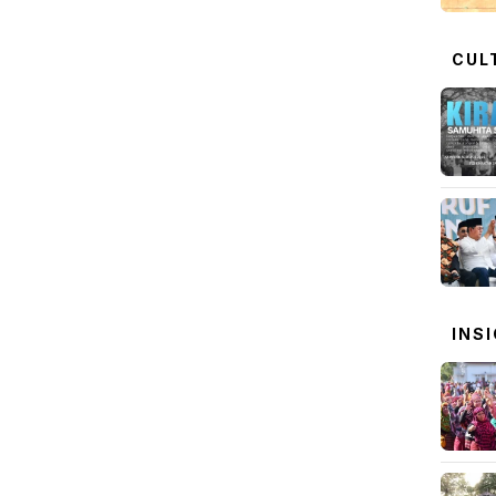
CUL
INS