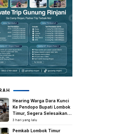
RAH
Hearing Warga Dara Kunci
Ke Pendopo Bupati Lombok
Timur, Segera Selesaikan
Konflik Agraria Eks HGU
3 hari yang lalu
Tanjung Kenanga
Pemkab Lombok Timur