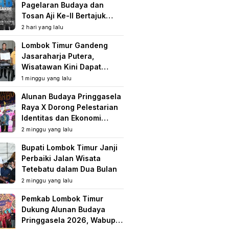
Pagelaran Budaya dan
Tosan Aji Ke-II Bertajuk
Samuhita Sakre
2 hari yang lalu
Lombok Timur Gandeng
Jasaraharja Putera,
Wisatawan Kini Dapat
Perlindungan Asuransi di
1 minggu yang lalu
Destinasi Wisata
Alunan Budaya Pringgasela
Raya X Dorong Pelestarian
Identitas dan Ekonomi
Masyarakat
2 minggu yang lalu
Bupati Lombok Timur Janji
Perbaiki Jalan Wisata
Tetebatu dalam Dua Bulan
2 minggu yang lalu
Pemkab Lombok Timur
Dukung Alunan Budaya
Pringgasela 2026, Wabup: