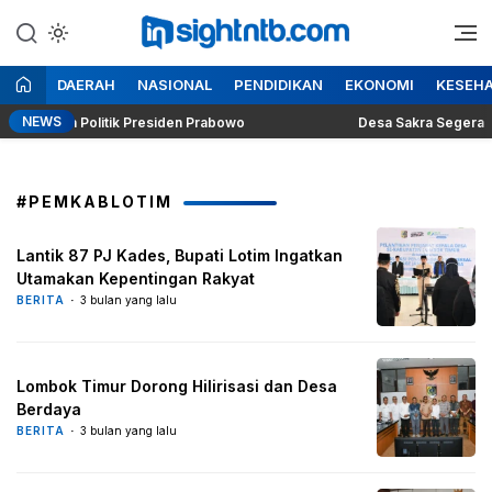
Lewati
ke
Berita Seputar NTB
Insight NTB
konten
DAERAH
NASIONAL
PENDIDIKAN
EKONOMI
KESEH
NEWS
Dilema Politik Presiden Prabowo
Desa Sakra Segera Gelar 
#PEMKABLOTIM
Lantik 87 PJ Kades, Bupati Lotim Ingatkan
Utamakan Kepentingan Rakyat
BERITA
3 bulan yang lalu
Lombok Timur Dorong Hilirisasi dan Desa
Berdaya
BERITA
3 bulan yang lalu