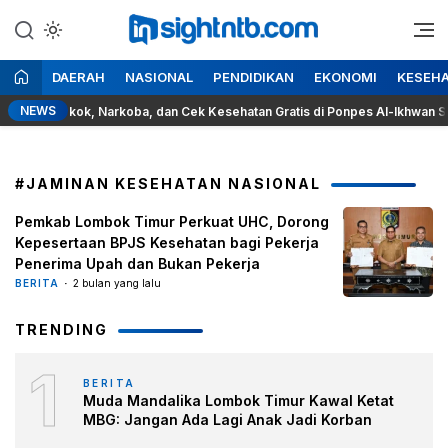
Lewati
ke
Berita Seputar NTB
Insight NTB
konten
DAERAH
NASIONAL
PENDIDIKAN
EKONOMI
KESEH
NEWS
aya Rokok, Narkoba, dan Cek Kesehatan Gratis di Ponpes Al-Ikhwan Sesai
#JAMINAN KESEHATAN NASIONAL
Pemkab Lombok Timur Perkuat UHC, Dorong
Kepesertaan BPJS Kesehatan bagi Pekerja
Penerima Upah dan Bukan Pekerja
BERITA
2 bulan yang lalu
TRENDING
1
BERITA
Muda Mandalika Lombok Timur Kawal Ketat
MBG: Jangan Ada Lagi Anak Jadi Korban