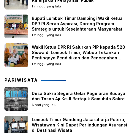
Kinerja dan Pelayanan Publik
1 minggu yang lalu
Bupati Lombok Timur Dampingi Wakil Ketua
DPR RI Serap Aspirasi, Dorong Program
Strategis untuk Kesejahteraan Masyarakat
1 minggu yang lalu
Wakil Ketua DPR RI Salurkan PIP kepada 520
Siswa di Lombok Timur, Wabup Tekankan
Pentingnya Pendidikan dan Pencegahan
Perkawinan Anak
1 minggu yang lalu
PARIWISATA
Desa Sakra Segera Gelar Pagelaran Budaya
dan Tosan Aji Ke-II Bertajuk Samuhita Sakre
6 hari yang lalu
Lombok Timur Gandeng Jasaraharja Putera,
Wisatawan Kini Dapat Perlindungan Asuransi
di Destinasi Wisata