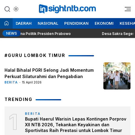
Lewati
ke
Berita Seputar NTB
Insight NTB
konten
DAERAH
NASIONAL
PENDIDIKAN
EKONOMI
KESEH
NEWS
ng Dilema Politik Presiden Prabowo
Desa Sakra Segera Gela
#GURU LOMBOK TIMUR
Halal Bihalal PGRI Selong Jadi Momentum
Perkuat Silaturahmi dan Pengabdian
BERITA
15 April 2026
TRENDING
1
BERITA
Bupati Haerul Warisin Lepas Kontingen Porprov
XII NTB 2026, Tekankan Keyakinan dan
Sportivitas Raih Prestasi untuk Lombok Timur