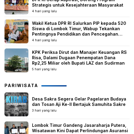
Strategis untuk Kesejahteraan Masyarakat
4 hari yang lalu
Wakil Ketua DPR RI Salurkan PIP kepada 520
Siswa di Lombok Timur, Wabup Tekankan
Pentingnya Pendidikan dan Pencegahan
Perkawinan Anak
4 hari yang lalu
KPK Periksa Dirut dan Manajer Keuangan RS
Risa, Dalami Dugaan Penempatan Dana
Rp2,25 Miliar oleh Bupati LAZ dan Sudirman
5 hari yang lalu
PARIWISATA
Desa Sakra Segera Gelar Pagelaran Budaya
dan Tosan Aji Ke-II Bertajuk Samuhita Sakre
3 hari yang lalu
Lombok Timur Gandeng Jasaraharja Putera,
Wisatawan Kini Dapat Perlindungan Asuransi