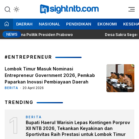
Lewati
ke
Berita Seputar NTB
Insight NTB
konten
DAERAH
NASIONAL
PENDIDIKAN
EKONOMI
KESEH
NEWS
ng Dilema Politik Presiden Prabowo
Desa Sakra Segera Gela
#ENTREPRENEUR
Lombok Timur Masuk Nominasi
Entrepreneur Government 2026, Pemkab
Paparkan Inovasi Pembiayaan Daerah
BERITA
20 April 2026
TRENDING
1
BERITA
Bupati Haerul Warisin Lepas Kontingen Porprov
XII NTB 2026, Tekankan Keyakinan dan
Sportivitas Raih Prestasi untuk Lombok Timur