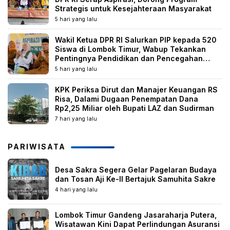
Strategis untuk Kesejahteraan Masyarakat
5 hari yang lalu
Wakil Ketua DPR RI Salurkan PIP kepada 520
Siswa di Lombok Timur, Wabup Tekankan
Pentingnya Pendidikan dan Pencegahan
Perkawinan Anak
5 hari yang lalu
KPK Periksa Dirut dan Manajer Keuangan RS
Risa, Dalami Dugaan Penempatan Dana
Rp2,25 Miliar oleh Bupati LAZ dan Sudirman
7 hari yang lalu
PARIWISATA
Desa Sakra Segera Gelar Pagelaran Budaya
dan Tosan Aji Ke-II Bertajuk Samuhita Sakre
4 hari yang lalu
Lombok Timur Gandeng Jasaraharja Putera,
Wisatawan Kini Dapat Perlindungan Asuransi